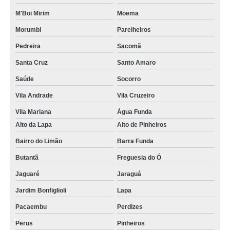
locação de servidor nobreak Cidade Tiradentes
M'Boi Mirim
Moema
nobreak sms para servidor valor Ibirapuera
Morumbi
Parelheiros
nobreak para servidor dell Vila Matilde
Pedreira
Sacomã
locação de nobreak servidor de rede Mongaguá
Santa Cruz
Santo Amaro
nobreak servidor valor Cananéia
Saúde
Socorro
servidor nobreak valor Sacomã
Vila Andrade
Vila Cruzeiro
locação de nobreak para servidor de rede Vila Maria
Vila Mariana
Água Funda
Alto da Lapa
Alto de Pinheiros
nobreak para servidor de rede Vila Curuçá
Bairro do Limão
Barra Funda
nobreak servidor Pirapora do Bom Jesus
Butantã
Freguesia do Ó
locação de nobreak sms para servidor Vila Sônia
Jaguaré
Jaraguá
locação de nobreak servidor de rede Vila Prudente
Jardim Bonfiglioli
Lapa
servidor nobreak valor Jabaquara
Pacaembu
Perdizes
nobreak para servidor dell Perus
Perus
Pinheiros