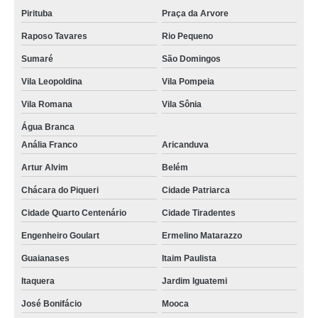
locação de rack servidor nobreak Tucuruvi
Pirituba
Praça da Arvore
locação de nobreak para servidor dell Aricanduva
Raposo Tavares
Rio Pequeno
nobreak de servidor para rede Guarulhos
Sumaré
São Domingos
Vila Leopoldina
Vila Pompeia
Vila Romana
Vila Sônia
Água Branca
Anália Franco
Aricanduva
Artur Alvim
Belém
Chácara do Piqueri
Cidade Patriarca
Cidade Quarto Centenário
Cidade Tiradentes
Engenheiro Goulart
Ermelino Matarazzo
Guaianases
Itaim Paulista
Itaquera
Jardim Iguatemi
José Bonifácio
Mooca