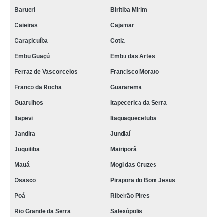
Barueri
Biritiba Mirim
Caieiras
Cajamar
Carapicuíba
Cotia
Embu Guaçú
Embu das Artes
Ferraz de Vasconcelos
Francisco Morato
Franco da Rocha
Guararema
Guarulhos
Itapecerica da Serra
Itapevi
Itaquaquecetuba
Jandira
Jundiaí
Juquitiba
Mairiporã
Mauá
Mogi das Cruzes
Osasco
Pirapora do Bom Jesus
Poá
Ribeirão Pires
Rio Grande da Serra
Salesópolis