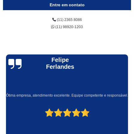
empresa de placa energia solar Piracicaba
Entre em contato
onde encontro kit energia solar fotovoltaica Vila Buarque
(11) 2365 8086
energia solar fotovoltaica Bertioga
(11) 98920-1203
kit de energia solar Brasilândia
energia solar para casas Brás
onde encontro placa energia solar Itapecerica da Serra
Felipe
placa energia solar Carapicuíba
Ferlandes
empresa de kit de energia solar Valinhos
onde encontro energia solar fotovoltaica Presidente Prudente
kit energia solar residencial Franca
Ótima empresa, atendimento excelente. Equipe competente e responsável.
onde encontro kit energia solar fotovoltaica Jardim Iguatemi
empresa de placa de energia solar Praia de Camburi
energia solar para casa Tatuapé
empresa de energia solar fotovoltaica Brasilândia