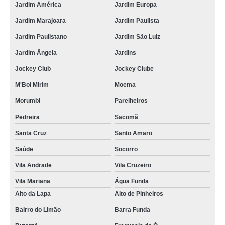
Jardim América
Jardim Europa
kit energia solar residencial valor Vila Cruzeiro
Jardim Marajoara
Jardim Paulista
energia solar residencial Itaim Paulista
Jardim Paulistano
Jardim São Luiz
painel de energia solar Vila Carrão
Jardim Ângela
Jardins
empresa de energia solar para casa Santa Efigênia
Jockey Club
Jockey Clube
onde encontro energia solar para casa Praia da Boiçucanga
M'Boi Mirim
Moema
energia solar para residencia valor Carapicuíba
Morumbi
Parelheiros
placa energia solar Carapicuíba
Pedreira
Sacomã
empresa de kit energia solar fotovoltaica Itapevi
Santa Cruz
Santo Amaro
kit energia solar fotovoltaica valor Parelheiros
Saúde
Socorro
painel de energia solar Ferraz de Vasconcelos
Vila Andrade
Vila Cruzeiro
kit de energia solar valor Cidade Ademar
Vila Mariana
Água Funda
Alto da Lapa
Alto de Pinheiros
onde encontro painel de energia solar Caraguatatuba
Bairro do Limão
Barra Funda
onde encontro energia solar residencial Vila Andrade