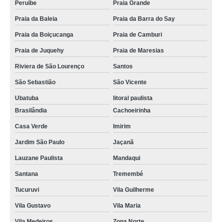
Peruíbe
Praia Grande
Praia da Baleia
Praia da Barra do Say
Praia da Boiçucanga
Praia de Camburi
Praia de Juquehy
Praia de Maresias
Riviera de São Lourenço
Santos
São Sebastião
São Vicente
Ubatuba
litoral paulista
Brasilândia
Cachoeirinha
Casa Verde
Imirim
Jardim São Paulo
Jaçanã
Lauzane Paulista
Mandaqui
Santana
Tremembé
Tucuruvi
Vila Guilherme
Vila Gustavo
Vila Maria
Vila Medeiros
Zona Norte