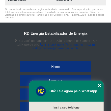
O conteúdo do texto desta página é de direito reservado. Sua reprodução, parcial ou
total, mesmo citando nossos links, é proibida sem a autorização do autor. Crime de
violação de direito autoral – artigo 184 do Código Penal –
Lei 9610/98 - Lei de direitos
autorais
.
RD Energia Estabilizador de Energia
Rua Jacó do Bandolim , 81 - São Bernardo do Campo - SP
CEP: 09694-030
(11) 2365 8086
(11) 98920-1203
rodrigo.teixeira@rdenergia.com.br
Home
Empresa
Olá! Fale agora pelo WhatsApp
Missão
Serviços
Insira seu telefone