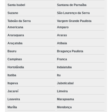
Santa Isabel
Santana de Parnaíba
Suzano
São Lourenço da Serra
Taboão da Serra
Vargem Grande Paulista
Americana
Amparo
Araraquara
Araras
Araçatuba
Atibaia
Bauru
Bragança Paulista
Campinas
Franca
Hortolândia
Indaiatuba
Itatiba
Itu
Itupeva
Jaboticabal
Jacareí
Limeira
Louveira
Marapoama
Marília
Mendonça