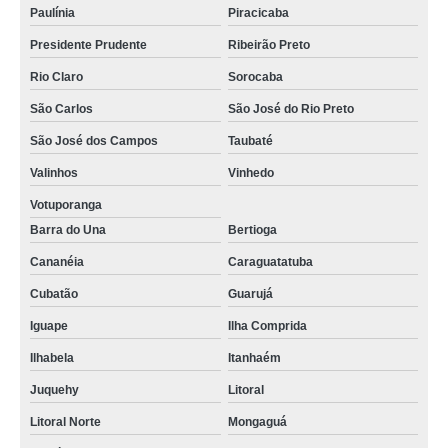
Paulínia
Piracicaba
Presidente Prudente
Ribeirão Preto
Rio Claro
Sorocaba
São Carlos
São José do Rio Preto
São José dos Campos
Taubaté
Valinhos
Vinhedo
Votuporanga
Barra do Una
Bertioga
Cananéia
Caraguatatuba
Cubatão
Guarujá
Iguape
Ilha Comprida
Ilhabela
Itanhaém
Juquehy
Litoral
Litoral Norte
Mongaguá