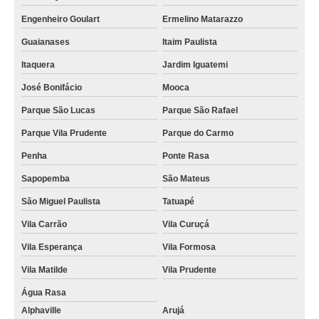
placa energia solar valor Guarulhos
Engenheiro Goulart
Ermelino Matarazzo
kit de energia solar valor Suzano
Guaianases
Itaim Paulista
energia solar fotovoltaica Itaquaquecetuba
Itaquera
Jardim Iguatemi
empresa de kit energia solar residencial Guaianases
José Bonifácio
Mooca
orçamento para energia solar residencial Embu das Artes
Parque São Lucas
Parque São Rafael
placa de energia solar Praia Grande
Parque Vila Prudente
Parque do Carmo
onde encontro kit de energia solar Ribeirão Pires
Penha
Ponte Rasa
onde encontro kit de energia solar Jardim Europa
Sapopemba
São Mateus
São Miguel Paulista
Tatuapé
Vila Carrão
Vila Curuçá
Vila Esperança
Vila Formosa
Vila Matilde
Vila Prudente
Água Rasa
Alphaville
Arujá