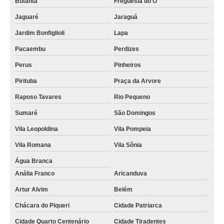
Butantã
Freguesia do Ó
placa energia solar valor Santana de Parnaíba
Jaguaré
Jaraguá
empresa de energia solar para residencia Liberdade
Jardim Bonfiglioli
Lapa
onde encontro placa de energia solar Brooklin
Pacaembu
Perdizes
kit energia solar residencial valor Praia da Barra do Say
Perus
Pinheiros
kit energia solar fotovoltaica Itupeva
Pirituba
Praça da Arvore
energia solar para casa Campinas
Raposo Tavares
Rio Pequeno
energia solar para casas Parque São Rafael
Sumaré
São Domingos
energia solar residencial valor Jardim São Paulo
Vila Leopoldina
Vila Pompeia
energia solar para residencia Praia da Boiçucanga
Vila Romana
Vila Sônia
orçamento para energia solar residencial Bela Vista
Água Branca
Anália Franco
Aricanduva
onde encontro energia solar residencial Pinheiros
Artur Alvim
Belém
kit energia solar residencial Jockey Clube
Chácara do Piqueri
Cidade Patriarca
painel de energia solar valor Tatuapé
Cidade Quarto Centenário
Cidade Tiradentes