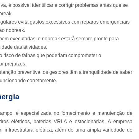
Estabilizador Energia para
, é possível identificar e corrigir problemas antes que se
Estabilizador para Colocar na Ind
break.
egulares evita gastos excessivos com reparos emergenciais
Aluguel de Nobreak
Aluguel
ao nobreak.
Aluguel Nobreak
Al
bem executadas, o nobreak estará sempre pronto para
Locação de Nobreak Hospital
idade das atividades.
Locação de Ups
Locação No
 risco de falhas que poderiam comprometer o
r prejuízos.
Conserto de Nobreak
tenção preventiva, os gestores têm a tranquilidade de saber
Manutenção em Nobr
funcionando corretamente.
Manutenção Nobreak Prev
nergia
Manutenção Preventiva de Nob
Manutenção Preventiva Nobreak
mpo, é especializada no fornecimento e manutenção de
Engetron Nobreak
En
adros elétricos, baterias VRLA e estacionárias. A empresa
Nobreak da Engetron Rd E
, infraestrutura elétrica, além de uma ampla variedade de