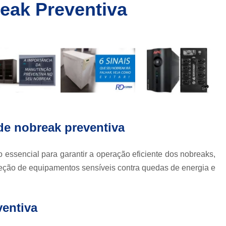
eak Preventiva
Energia Solar para C
Energia Solar para Residencia
En
a
Kit Energia Solar Fotovolt
r
Painel de Energia Solar
Pla
a
s
Estabilizador de Energia
a
Estabilizador de Energia Elétr
Estabilizador de Energ
a
de nobreak preventiva
Estabilizador de Tensão 
a
Estabilizador de Tensão Bifási
essencial para garantir a operação eficiente dos nobreaks,
or
Estabilizador de Tensão Trifásic
ção de equipamentos sensíveis contra quedas de energia e
Estabilizador de Industrias
Estabilizador de Voltagem Industri
ventiva
Estabilizador Elétrico para Ind