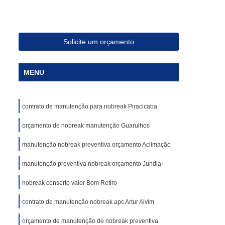
asa
Energia Solar para Casas
ergia Solar Residencial
Kit de Energia Solar
aica
Kit Energia Solar Residencial
Solicite um orçamento
ca de Energia Solar
Placa Energia Solar
MENU
Estabilizador de Energia Compacto
ica
Estabilizador de Energia Industrial
contrato de manutenção para nobreak Piracicaba
ia Rack
Estabilizador de Tensão
220v
orçamento de nobreak manutenção Guarulhos
Estabilizador de Tensão 380v
co
Estabilizador de Tensão Monofásico
manutenção nobreak preventiva orçamento Aclimação
o
Estabilizador de Energia para Industrias
manutenção preventiva nobreak orçamento Jundiaí
Estabilizador de Tensão para Industrias
nobreak conserto valor Bom Retiro
as
Estabilizador de Voltagem para Industrias
contrato de manutenção nobreak apc Artur Alvim
ustrias
Estabilizador Energia Industrias
orçamento de manutenção de nobreak preventiva