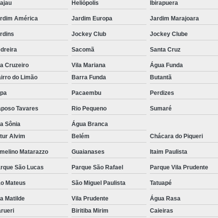
ajau
Heliópolis
Ibirapuera
rdim América
Jardim Europa
Jardim Marajoara
rdins
Jockey Club
Jockey Clube
dreira
Sacomã
Santa Cruz
la Cruzeiro
Vila Mariana
Água Funda
irro do Limão
Barra Funda
Butantã
pa
Pacaembu
Perdizes
poso Tavares
Rio Pequeno
Sumaré
la Sônia
Água Branca
tur Alvim
Belém
Chácara do Piqueri
melino Matarazzo
Guaianases
Itaim Paulista
rque São Lucas
Parque São Rafael
Parque Vila Prudente
o Mateus
São Miguel Paulista
Tatuapé
la Matilde
Vila Prudente
Água Rasa
rueri
Biritiba Mirim
Caieiras