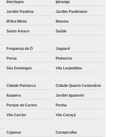
Interlagos
Ipiranga
orçamento de manutenção para nobreak Praça da
Arvore
Jardim Paulista
Jardim Paulistano
contrato de manutenção nobreak preventiva Cidade
M'Boi Mirim
Moema
Quarto Centenário
Santo Amaro
Saúde
manutenção preventiva de nobreak orçamento Parque
São Rafael
Freguesia do Ó
Jaguaré
manutenção nobreak preventiva Cotia
Perus
Pinheiros
conserto de nobreak Pirapora do Bom Jesus
São Domingos
Vila Leopoldina
manutenção em nobreak orçamento Guarujá
Cidade Patriarca
Cidade Quarto Centenário
orçamento de conserto de nobreak Suzano
Itaquera
Jardim Iguatemi
nobreak conserto Sacomã
Parque do Carmo
Penha
orçamento de manutenção nobreak preventiva Lauzane
Vila Carrão
Vila Curuçá
Paulista
contrato de manutenção preventiva nobreak Belém
Cajamar
Carapicuíba