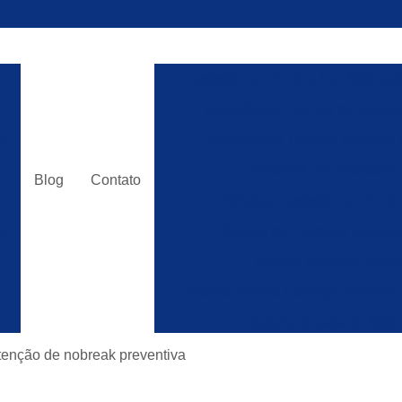
a
Assistência Técnica Apc Nobreak
Assistência Técnica de Nobre
Assistência Técnica Nobreak
da
Nobreak Apc Assistênc
r
Blog
Contato
Nobreak Assistência Técni
r
Bateria de Carregar Nobrea
r
Bateria Nobreak Sela
Bateria Selada Carregar Nobreak
e
Bateria Selada de Nob
o
Bateria Selada para Car
enção de nobreak preventiva
Bateria Vrla Selada para 