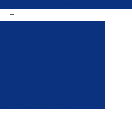
(11) 2365 8086
(11) 98920-1203
Assistência Técnica Autorizada Engetron
ak
Assistência Técnica de Nobreak Apc
 Apc
Assistência Técnica Sms Nobreak
ia Técnica
Nobreak Assistência
ca
Nobreak Sms Assistência Técnica
k Selada
Bateria de Nobreak Selada
da
Bateria para Nobreak Selada
Bateria Selada de Carregamento Nobreak
reak
Bateria Selada em Nobreak
regar Nobreak
Bateria Selada Vlra
Nobreak
Energia Solar Fotovoltaica