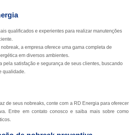
Nobreak Engetron Senoidal 
Nobreak Senoidal da Eng
ergia
Nobreak Senoidal Inteligente da Eng
ais qualificados e experientes para realizar manutenções
Rd Energia Nobreak Engetron
iente.
Nobreak Industrial 100kva
Nobre
e nobreak, a empresa oferece uma gama completa de
Nobreak Industrial Online
Nobrea
nergética em diversos ambientes.
Nobreak para Indústria
Nobr
 pela satisfação e segurança de seus clientes, buscando
e qualidade.
Nobreak de Computador
Nobreak Filtro de Linha de 
Nobreak para Pc
Nobreak para 
Nobreak 10kva Data Cent
caz de seus nobreaks, conte com a RD Energia para oferecer
va. Entre em contato conosco e saiba mais sobre como
Nobreak 3200va Data Cent
icos.
Nobreak Apc Data Cent
Nobreak Bivolt para Data Center