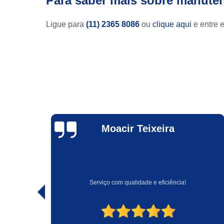
Para saber mais sobre manute
Ligue para
(11) 2365 8086
ou
clique aqui
e entre e
Duarte
Cavalcante
Empresa muito idônea e extremamente competente.