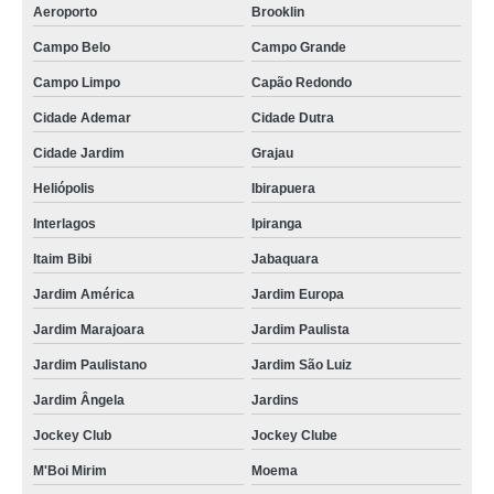
serviço de termografia em edifícios Santa Efigênia
Aeroporto
Brooklin
empresa que faz termografia elétrica Lapa
Campo Belo
Campo Grande
serviço de termografia mecânica Rio Grande da Serra
Campo Limpo
Capão Redondo
serviço de termografia mecânica Poá
Cidade Ademar
Cidade Dutra
Cidade Jardim
Grajau
termografia para industrias Bauru
Heliópolis
Ibirapuera
termografias edifícios Cidade Quarto Centenário
Interlagos
Ipiranga
empresa que faz termografia para prédios São Carlos
Itaim Bibi
Jabaquara
serviço de termografia por infravermelho Embu das Artes
Jardim América
Jardim Europa
termografia por infravermelho M'Boi Mirim
Jardim Marajoara
Jardim Paulista
serviço de termografia edifícios Consolação
Jardim Paulistano
Jardim São Luiz
termografias manutenções preditivas Vila Mariana
Jardim Ângela
Jardins
termografias prediais Bauru
Jockey Club
Jockey Clube
termografia para industrias Lapa
M'Boi Mirim
Moema
empresa que faz termografia em edifícios Campo Belo