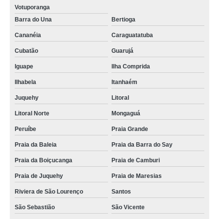
Votuporanga
Barra do Una
Bertioga
Cananéia
Caraguatatuba
Cubatão
Guarujá
Iguape
Ilha Comprida
Ilhabela
Itanhaém
Juquehy
Litoral
Litoral Norte
Mongaguá
Peruíbe
Praia Grande
Praia da Baleia
Praia da Barra do Say
Praia da Boiçucanga
Praia de Camburi
Praia de Juquehy
Praia de Maresias
Riviera de São Lourenço
Santos
São Sebastião
São Vicente