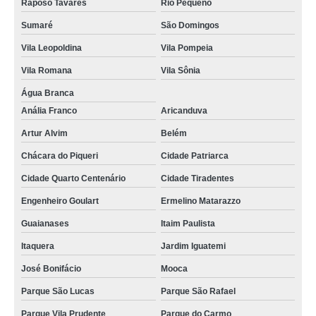
Raposo Tavares
Rio Pequeno
termografia elétrica Vila Cruzeiro
Sumaré
São Domingos
termografia industrial Liberdade
Vila Leopoldina
Vila Pompeia
serviço de termografia infravermelha Campo Grande
Vila Romana
Vila Sônia
serviço de termografia industrial São José do Rio Preto
Água Branca
Anália Franco
Aricanduva
empresa que faz termografia mecânica Jardim Europa
Artur Alvim
Belém
termografia edifícios onde faz Raposo Tavares
Chácara do Piqueri
Cidade Patriarca
serviço de termografia manutenção preditiva Itaim Paulista
Cidade Quarto Centenário
Cidade Tiradentes
serviço de termografia industrial Amparo
Engenheiro Goulart
Ermelino Matarazzo
empresa que faz termografia predial Jundiaí
Guaianases
Itaim Paulista
termografia para prédios onde faz Paulínia
Itaquera
Jardim Iguatemi
empresa que faz termografia manutenção preditiva Vila Carrão
José Bonifácio
Mooca
termografia para prédio Santos
Parque São Lucas
Parque São Rafael
termografia manutenção preditiva Jaçanã
Parque Vila Prudente
Parque do Carmo