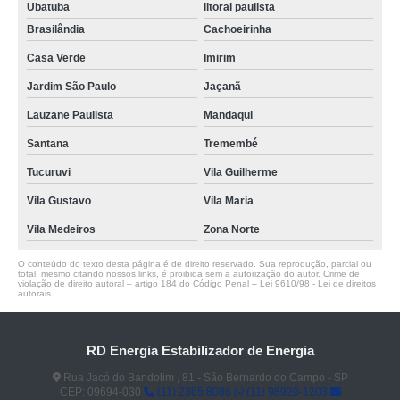
Ubatuba
litoral paulista
Brasilândia
Cachoeirinha
Casa Verde
Imirim
Jardim São Paulo
Jaçanã
Lauzane Paulista
Mandaqui
Santana
Tremembé
Tucuruvi
Vila Guilherme
Vila Gustavo
Vila Maria
Vila Medeiros
Zona Norte
O conteúdo do texto desta página é de direito reservado. Sua reprodução, parcial ou
total, mesmo citando nossos links, é proibida sem a autorização do autor. Crime de
violação de direito autoral – artigo 184 do Código Penal –
Lei 9610/98 - Lei de direitos
autorais
.
RD Energia Estabilizador de Energia
Rua Jacó do Bandolim , 81 - São Bernardo do Campo - SP
CEP: 09694-030
(11) 2365 8086
(11) 98920-1203