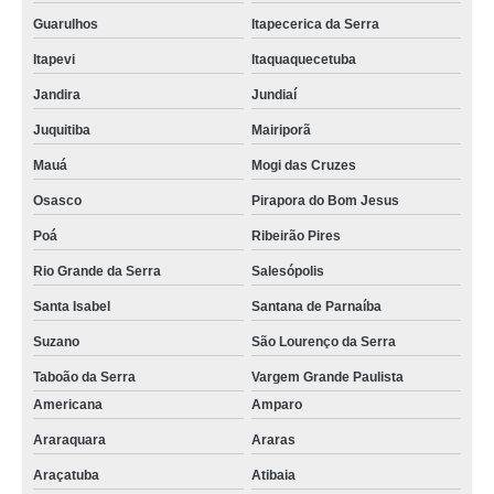
Guarulhos
Itapecerica da Serra
Itapevi
Itaquaquecetuba
Jandira
Jundiaí
Juquitiba
Mairiporã
Mauá
Mogi das Cruzes
Osasco
Pirapora do Bom Jesus
Poá
Ribeirão Pires
Rio Grande da Serra
Salesópolis
Santa Isabel
Santana de Parnaíba
Suzano
São Lourenço da Serra
Taboão da Serra
Vargem Grande Paulista
Americana
Amparo
Araraquara
Araras
Araçatuba
Atibaia