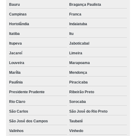
Bauru
Bragança Paulista
Campinas
Franca
Hortolândia
Indaiatuba
Itatiba
Itu
Itupeva
Jaboticabal
Jacareí
Limeira
Louveira
Marapoama
Marília
Mendonça
Paulínia
Piracicaba
Presidente Prudente
Ribeirão Preto
Rio Claro
Sorocaba
São Carlos
São José do Rio Preto
São José dos Campos
Taubaté
Valinhos
Vinhedo