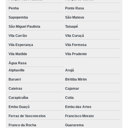
serviço de termografia por infravermelho Guarulhos
Penha
Ponte Rasa
termografia edifícios Jardins
Sapopemba
São Mateus
São Miguel Paulista
Tatuapé
Vila Carrão
Vila Curuçá
Vila Esperança
Vila Formosa
Vila Matilde
Vila Prudente
Água Rasa
Alphaville
Arujá
Barueri
Biritiba Mirim
Caieiras
Cajamar
Carapicuíba
Cotia
Embu Guaçú
Embu das Artes
Ferraz de Vasconcelos
Francisco Morato
Franco da Rocha
Guararema