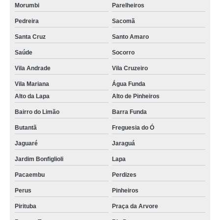
Morumbi
Parelheiros
termografia manutenção preditiva onde faz Praia Grande
Pedreira
Sacomã
termografia predial Vila Maria
Santa Cruz
Santo Amaro
serviço de termografia para prédios Rio Pequeno
Saúde
Socorro
termografia em edifícios onde faz Parque São Lucas
Vila Andrade
Vila Cruzeiro
termografias edifícios Jardins
Vila Mariana
Água Funda
Alto da Lapa
Alto de Pinheiros
termografia para prédio São Carlos
Bairro do Limão
Barra Funda
empresa que faz termografia em edifícios Pari
Butantã
Freguesia do Ó
termografia mecânica Santos
Jaguaré
Jaraguá
empresa que faz termografia edifícios Caieiras
Jardim Bonfiglioli
Lapa
empresa que faz termografia para prédios Itapevi
Pacaembu
Perdizes
empresa que faz termografia infravermelha Perus
Perus
Pinheiros
termografia manutenção preditiva onde faz Jardim Marajoara
Pirituba
Praça da Arvore
termografias em edifícios Campo Grande