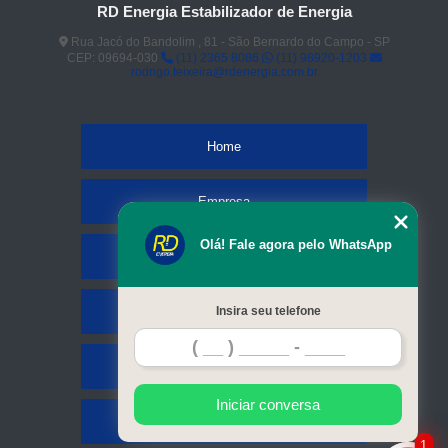
RD Energia Estabilizador de Energia
Rua Jacó do Bandolim , 81 - São Bernardo do Campo - SP
CEP: 09694-030
(11) 2365 8086
(11) 98920-1203
rodrigo.teixeira@rdenergia.com.br
Home
Empresa
Olá! Fale agora pelo WhatsApp
Missão
Serviços
Insira seu telefone
Contato
Iniciar conversa
Mapa do site
1