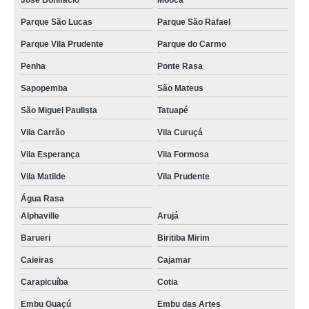
José Bonifácio
Mooca
termografia em edifícios Itanhaém
Parque São Lucas
Parque São Rafael
serviço de termografia manutenção preditiva Cidade Tiradentes
Parque Vila Prudente
Parque do Carmo
termografia edifícios onde faz Butantã
Penha
Ponte Rasa
serviço de termografia em edifícios Santa Efigênia
Sapopemba
São Mateus
São Miguel Paulista
Tatuapé
Vila Carrão
Vila Curuçá
Vila Esperança
Vila Formosa
Vila Matilde
Vila Prudente
Água Rasa
Alphaville
Arujá
Barueri
Biritiba Mirim
Caieiras
Cajamar
Carapicuíba
Cotia
Embu Guaçú
Embu das Artes