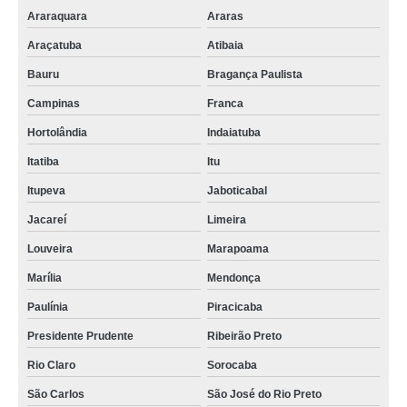
Araraquara
Araras
Araçatuba
Atibaia
Bauru
Bragança Paulista
Campinas
Franca
Hortolândia
Indaiatuba
Itatiba
Itu
Itupeva
Jaboticabal
Jacareí
Limeira
Louveira
Marapoama
Marília
Mendonça
Paulínia
Piracicaba
Presidente Prudente
Ribeirão Preto
Rio Claro
Sorocaba
São Carlos
São José do Rio Preto