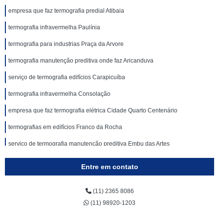
empresa que faz termografia predial Atibaia
termografia infravermelha Paulínia
termografia para industrias Praça da Arvore
termografia manutenção preditiva onde faz Aricanduva
serviço de termografia edifícios Carapicuíba
termografia infravermelha Consolação
empresa que faz termografia elétrica Cidade Quarto Centenário
termografias em edifícios Franco da Rocha
serviço de termografia manutenção preditiva Embu das Artes
serviço de termografia para industrias Água Funda
Entre em contato
termografias em edifícios Bela Cintra
(11) 2365 8086
termografia para prédios onde faz Santa Cecília
(11) 98920-1203
termografia edifícios onde faz Mairiporã