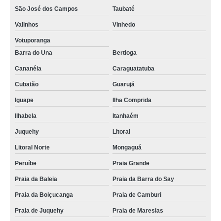
São José dos Campos
Taubaté
Valinhos
Vinhedo
Votuporanga
Barra do Una
Bertioga
Cananéia
Caraguatatuba
Cubatão
Guarujá
Iguape
Ilha Comprida
Ilhabela
Itanhaém
Juquehy
Litoral
Litoral Norte
Mongaguá
Peruíbe
Praia Grande
Praia da Baleia
Praia da Barra do Say
Praia da Boiçucanga
Praia de Camburi
Praia de Juquehy
Praia de Maresias