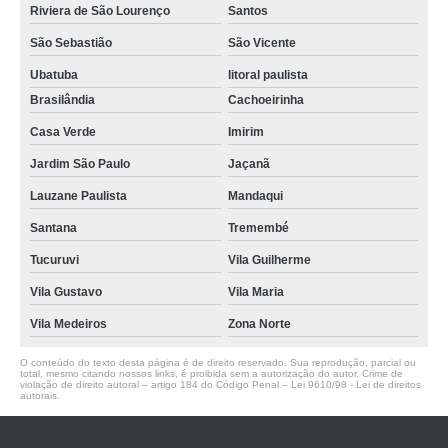
Riviera de São Lourenço
Santos
São Sebastião
São Vicente
Ubatuba
litoral paulista
Brasilândia
Cachoeirinha
Casa Verde
Imirim
Jardim São Paulo
Jaçanã
Lauzane Paulista
Mandaqui
Santana
Tremembé
Tucuruvi
Vila Guilherme
Vila Gustavo
Vila Maria
Vila Medeiros
Zona Norte
O conteúdo do texto desta página é de direito reservado. Sua reprodução, parcial ou
total, mesmo citando nossos links, é proibida sem a autorização do autor. Crime de
violação de direito autoral – artigo 184 do Código Penal –
Lei 9610/98 - Lei de direitos
autorais
.