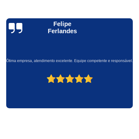
empresa que faz termografia edifícios Brás
termografia manutenção preditiva Campo Grande
Felipe
empresa que faz termografia manutenção preditiva Aclimação
Ferlandes
empresa que faz termografia mecânica Cidade Dutra
serviço de termografia industrial Santos
termografia para prédio Americana
Ótima empresa, atendimento excelente. Equipe competente e responsável.
termografia para prédio Saúde
termografia manutenção preditiva onde faz Ermelino Matarazzo
termografias edifícios Cidade Quarto Centenário
termografia industrial Carapicuíba
termografia por infravermelho Brooklin
termografia elétrica Presidente Prudente
termografia predial onde faz Heliópolis