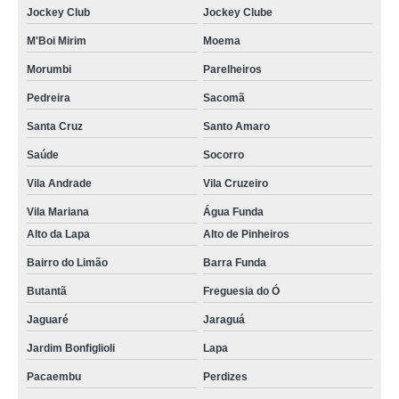
Jockey Club
Jockey Clube
serviço de termografia infravermelha Tatuapé
M'Boi Mirim
Moema
termografias prediais Artur Alvim
Morumbi
Parelheiros
termografia predial onde faz Anália Franco
Pedreira
Sacomã
serviço de termografia predial Guarujá
Santa Cruz
Santo Amaro
termografia em edifícios onde faz Vila Curuçá
Saúde
Socorro
serviço de termografia mecânica Água Funda
Vila Andrade
Vila Cruzeiro
termografia industrial Taboão da Serra
Vila Mariana
Água Funda
Alto da Lapa
Alto de Pinheiros
empresa que faz termografia industrial Tatuapé
Bairro do Limão
Barra Funda
termografia em edifícios onde faz Cotia
Butantã
Freguesia do Ó
serviço de termografia para prédios Jaboticabal
Jaguaré
Jaraguá
termografias manutenções preditivas Pari
Jardim Bonfiglioli
Lapa
empresa que faz termografia para prédios Grajau
Pacaembu
Perdizes
termografia elétrica Pirapora do Bom Jesus