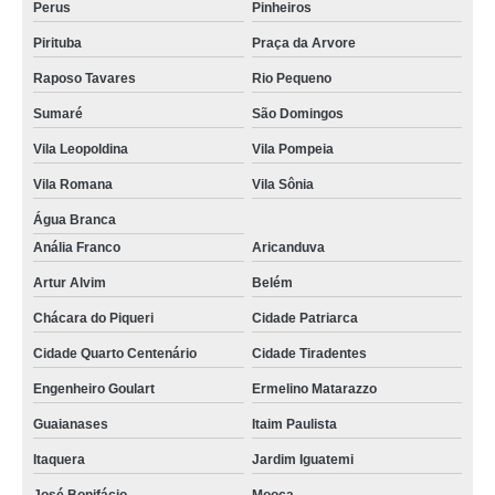
Perus
Pinheiros
termografia para industrias Moema
Pirituba
Praça da Arvore
serviço de termografia para prédios Jaçanã
Raposo Tavares
Rio Pequeno
empresa que faz termografia por infravermelho Jundiaí
Sumaré
São Domingos
empresa que faz termografia edifícios Itaquera
Vila Leopoldina
Vila Pompeia
termografias prediais Parque São Lucas
Vila Romana
Vila Sônia
empresa que faz termografia mecânica José Bonifácio
Água Branca
Anália Franco
Aricanduva
empresa que faz termografia predial Itupeva
Artur Alvim
Belém
serviço de termografia elétrica Jardim São Paulo
Chácara do Piqueri
Cidade Patriarca
serviço de termografia por infravermelho Brás
Cidade Quarto Centenário
Cidade Tiradentes
serviço de termografia industrial Liberdade
Engenheiro Goulart
Ermelino Matarazzo
termografia edifícios Praça da Arvore
Guaianases
Itaim Paulista
termografia predial Marapoama
Itaquera
Jardim Iguatemi
empresa que faz termografia para industrias Sumaré