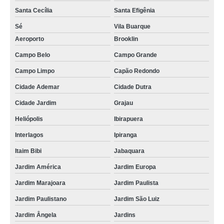
termografias edifícios Francisco Morato
Santa Cecília
Santa Efigênia
serviço de termografia edifícios Alto de Pinheiros
Sé
Vila Buarque
serviço de termografia para industrias Praia da Baleia
Aeroporto
Brooklin
termografia para prédios onde faz Itapecerica da Serra
Campo Belo
Campo Grande
termografia edifícios Alphaville
Campo Limpo
Capão Redondo
empresa que faz termografia elétrica Interlagos
Cidade Ademar
Cidade Dutra
Cidade Jardim
Grajau
empresa que faz termografia manutenção preditiva Ermelino Matarazzo
Heliópolis
Ibirapuera
serviço de termografia em edifícios Praia de Maresias
Interlagos
Ipiranga
serviço de termografia por infravermelho Jardim Bonfiglioli
Itaim Bibi
Jabaquara
empresa que faz termografia em edifícios Pinheiros
Jardim América
Jardim Europa
termografias manutenções preditivas Franco da Rocha
Jardim Marajoara
Jardim Paulista
termografia para prédios Araras
Jardim Paulistano
Jardim São Luiz
termografia mecânica Jardim Europa
Jardim Ângela
Jardins
termografia predial Suzano