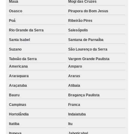
Mauá
Mogi das Cruzes
Osasco
Pirapora do Bom Jesus
Poá
Ribeirão Pires
Rio Grande da Serra
Salesópolis
Santa Isabel
Santana de Parnaíba
Suzano
São Lourenço da Serra
Taboão da Serra
Vargem Grande Paulista
Americana
Amparo
Araraquara
Araras
Araçatuba
Atibaia
Bauru
Bragança Paulista
Campinas
Franca
Hortolândia
Indaiatuba
Itatiba
Itu
Itupeva
Jaboticabal