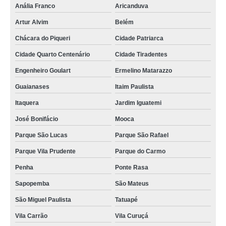
Anália Franco
Aricanduva
Artur Alvim
Belém
Chácara do Piqueri
Cidade Patriarca
Cidade Quarto Centenário
Cidade Tiradentes
Engenheiro Goulart
Ermelino Matarazzo
Guaianases
Itaim Paulista
Itaquera
Jardim Iguatemi
José Bonifácio
Mooca
Parque São Lucas
Parque São Rafael
Parque Vila Prudente
Parque do Carmo
Penha
Ponte Rasa
Sapopemba
São Mateus
São Miguel Paulista
Tatuapé
Vila Carrão
Vila Curuçá