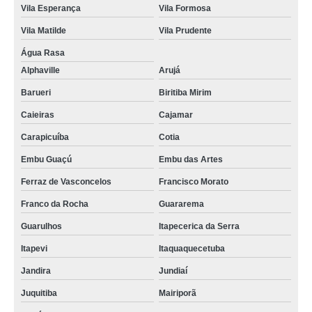
Vila Esperança
Vila Formosa
Vila Matilde
Vila Prudente
Água Rasa
Alphaville
Arujá
Barueri
Biritiba Mirim
Caieiras
Cajamar
Carapicuíba
Cotia
Embu Guaçú
Embu das Artes
Ferraz de Vasconcelos
Francisco Morato
Franco da Rocha
Guararema
Guarulhos
Itapecerica da Serra
Itapevi
Itaquaquecetuba
Jandira
Jundiaí
Juquitiba
Mairiporã