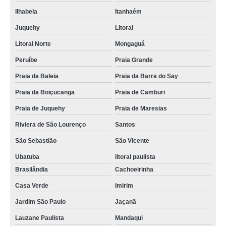
Ilhabela
Itanhaém
Juquehy
Litoral
Litoral Norte
Mongaguá
Peruíbe
Praia Grande
Praia da Baleia
Praia da Barra do Say
Praia da Boiçucanga
Praia de Camburi
Praia de Juquehy
Praia de Maresias
Riviera de São Lourenço
Santos
São Sebastião
São Vicente
Ubatuba
litoral paulista
Brasilândia
Cachoeirinha
Casa Verde
Imirim
Jardim São Paulo
Jaçanã
Lauzane Paulista
Mandaqui