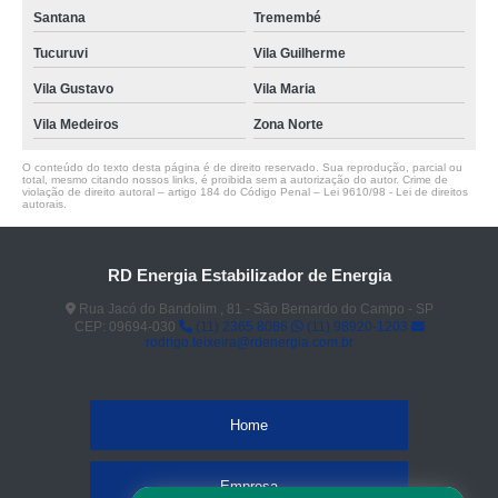
Santana
Tremembé
Tucuruvi
Vila Guilherme
Vila Gustavo
Vila Maria
Vila Medeiros
Zona Norte
O conteúdo do texto desta página é de direito reservado. Sua reprodução, parcial ou
total, mesmo citando nossos links, é proibida sem a autorização do autor. Crime de
violação de direito autoral – artigo 184 do Código Penal –
Lei 9610/98 - Lei de direitos
autorais
.
RD Energia Estabilizador de Energia
Rua Jacó do Bandolim , 81 - São Bernardo do Campo - SP
CEP: 09694-030
(11) 2365 8086
(11) 98920-1203
rodrigo.teixeira@rdenergia.com.br
Home
Empresa