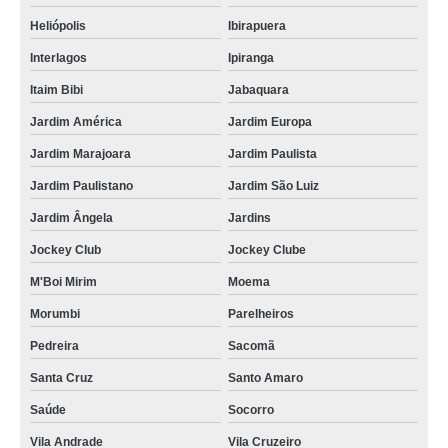
Heliópolis
Ibirapuera
nobreak para servidor de data center Mandaqui
Interlagos
Ipiranga
nobreak para servidor dell Bauru
Itaim Bibi
Jabaquara
locação de nobreak de servidor para rede Jaboticabal
Jardim América
Jardim Europa
locação de servidor nobreak Água Rasa
Jardim Marajoara
Jardim Paulista
nobreak servidor de rede Cubatão
Jardim Paulistano
Jardim São Luiz
nobreak de servidor data center valor Ribeirão Preto
Jardim Ângela
Jardins
nobreak rack servidor Taboão da Serra
Jockey Club
Jockey Clube
nobreak de servidor data center Jaraguá
M'Boi Mirim
Moema
servidor nobreak valor Bela Vista
Morumbi
Parelheiros
nobreak para servidor de data center valor Caieiras
Pedreira
Sacomã
nobreak rack servidor valor Osasco
Santa Cruz
Santo Amaro
locação de nobreak de servidor data center Valinhos
Saúde
Socorro
nobreak para servidor de rede valor Paulínia
Vila Andrade
Vila Cruzeiro