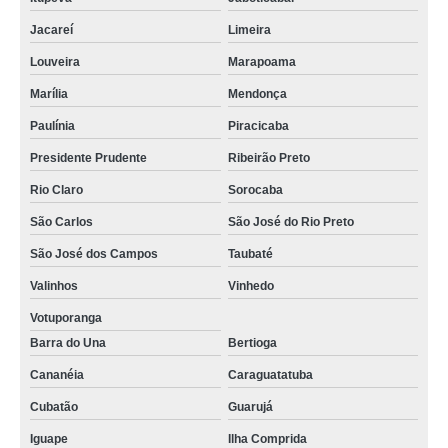
Jacareí
Limeira
Louveira
Marapoama
Marília
Mendonça
Paulínia
Piracicaba
Presidente Prudente
Ribeirão Preto
Rio Claro
Sorocaba
São Carlos
São José do Rio Preto
São José dos Campos
Taubaté
Valinhos
Vinhedo
Votuporanga
Barra do Una
Bertioga
Cananéia
Caraguatatuba
Cubatão
Guarujá
Iguape
Ilha Comprida