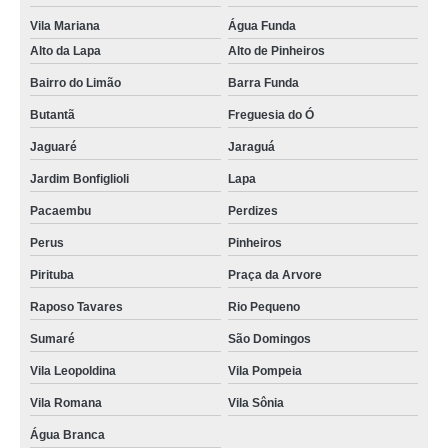
locação de nobreak servidor de rede Louveira
Vila Mariana
Água Funda
Alto da Lapa
Alto de Pinheiros
locação de nobreak de servidor data center Piracicaba
Bairro do Limão
Barra Funda
locação de nobreak servidor Raposo Tavares
Butantã
Freguesia do Ó
nobreak de servidor de rede Vila Maria
Jaguaré
Jaraguá
locação de nobreak servidor Rio Grande da Serra
Jardim Bonfiglioli
Lapa
locação de nobreak rack servidor Tucuruvi
Pacaembu
Perdizes
locação de nobreak para servidor de rede Socorro
Perus
Pinheiros
locação de nobreak de servidor de rede Vila Curuçá
Pirituba
Praça da Arvore
locação de nobreak para servidor dell Moema
Raposo Tavares
Rio Pequeno
locação de nobreak para servidor de data center Jardim São Paulo
Sumaré
São Domingos
Vila Leopoldina
Vila Pompeia
Vila Romana
Vila Sônia
Água Branca