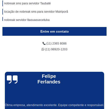
nobreak sms para servidor Taubaté
locação de nobreak sms para servidor Mairiporã
nobreak servidor Itaquaquecetuba
locação de nobreak para servidor de data center Morumbi
Entre em contato
nobreak rack servidor Araras
(11) 2365 8086
locação de nobreak rack servidor Vila Sônia
(11) 98920-1203
locação de rack servidor nobreak Itatiba
locação de nobreak servidor de rede Vila Maria
rack servidor nobreak Belém
Felipe
rack servidor nobreak valor Socorro
Ferlandes
locação de nobreak de servidor de rede Ponte Rasa
nobreak servidor de rede valor São Miguel Paulista
nobreak de servidor para rede valor Vila Romana
Ótima empresa, atendimento excelente. Equipe competente e responsável.