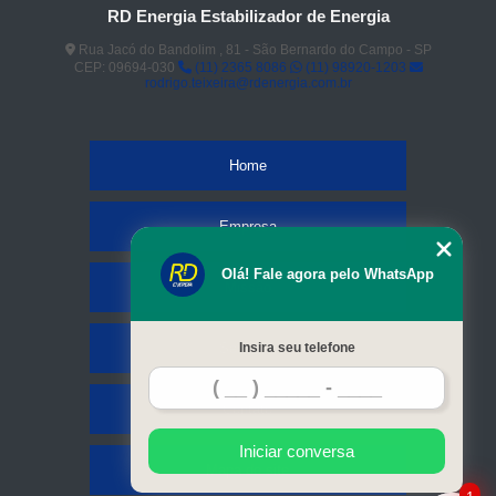
RD Energia Estabilizador de Energia
Rua Jacó do Bandolim , 81 - São Bernardo do Campo - SP
CEP: 09694-030
(11) 2365 8086
(11) 98920-1203
rodrigo.teixeira@rdenergia.com.br
Home
Empresa
Olá! Fale agora pelo WhatsApp
Missão
Serviços
Insira seu telefone
Contato
Iniciar conversa
Mapa do site