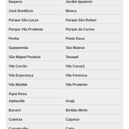
Itaquera
Jardim Iguatemi
orçamento para energia solar residencial Tucuruvi
José Bonifácio
Mooca
energia solar residencial valor Embu das Artes
Parque São Lucas
Parque São Rafael
onde encontro energia solar fotovoltaica Barueri
Parque Vila Prudente
Parque do Carmo
onde encontro energia solar fotovoltaica Jardim América
Penha
Ponte Rasa
orçamento para energia solar para residencia Alphaville
Sapopemba
São Mateus
São Miguel Paulista
Tatuapé
Vila Carrão
Vila Curuçá
Vila Esperança
Vila Formosa
Vila Matilde
Vila Prudente
Água Rasa
Alphaville
Arujá
Barueri
Biritiba Mirim
Caieiras
Cajamar
Carapicuíba
Cotia