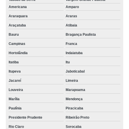
Americana
Amparo
Araraquara
Araras
Araçatuba
Atibaia
Bauru
Bragança Paulista
Campinas
Franca
Hortolândia
Indaiatuba
Itatiba
Itu
Itupeva
Jaboticabal
Jacareí
Limeira
Louveira
Marapoama
Marília
Mendonça
Paulínia
Piracicaba
Presidente Prudente
Ribeirão Preto
Rio Claro
Sorocaba