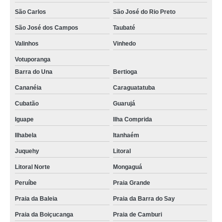
São Carlos
São José do Rio Preto
São José dos Campos
Taubaté
Valinhos
Vinhedo
Votuporanga
Barra do Una
Bertioga
Cananéia
Caraguatatuba
Cubatão
Guarujá
Iguape
Ilha Comprida
Ilhabela
Itanhaém
Juquehy
Litoral
Litoral Norte
Mongaguá
Peruíbe
Praia Grande
Praia da Baleia
Praia da Barra do Say
Praia da Boiçucanga
Praia de Camburi