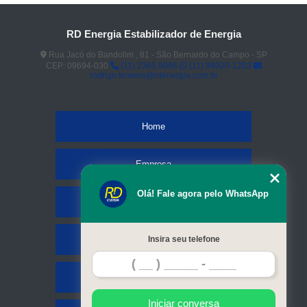
RD Energia Estabilizador de Energia
Rua Jacó do Bandolim , 81 - São Bernardo do Campo - SP
CEP: 09694-030
(11) 2365 8086
(11) 98920-1203
rodrigo.teixeira@rdenergia.com.br
Home
Empresa
Olá! Fale agora pelo WhatsApp
Missão
Serviços
Insira seu telefone
Contato
Iniciar conversa