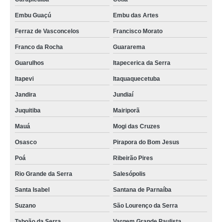
Embu Guaçú
Embu das Artes
Ferraz de Vasconcelos
Francisco Morato
Franco da Rocha
Guararema
Guarulhos
Itapecerica da Serra
Itapevi
Itaquaquecetuba
Jandira
Jundiaí
Juquitiba
Mairiporã
Mauá
Mogi das Cruzes
Osasco
Pirapora do Bom Jesus
Poá
Ribeirão Pires
Rio Grande da Serra
Salesópolis
Santa Isabel
Santana de Parnaíba
Suzano
São Lourenço da Serra
Taboão da Serra
Vargem Grande Paulista