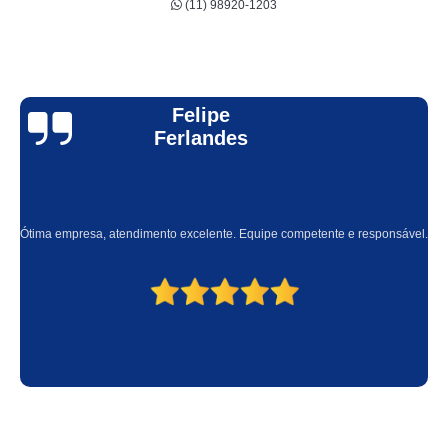
(11) 98920-1203
empresa de kit energia solar residencial Jaguaré
empresa de energia solar residencial Santo Amaro
onde encontro energia solar para casas Paulínia
Felipe
orçamento para energia solar residencial Itupeva
Ferlandes
kit energia solar residencial valor Mauá
kit energia solar fotovoltaica Bela Vista
empresa de energia solar para casas Santo Amaro
Ótima empresa, atendimento excelente. Equipe competente e responsável.
placa energia solar São Carlos
kit energia solar fotovoltaica valor Vinhedo
kit energia solar residencial valor Jardim Bonfiglioli
empresa de energia solar para casa Artur Alvim
onde encontro energia solar para residencia Vila Sônia
energia solar para residencia valor Penha