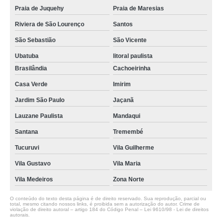
Praia de Juquehy
Praia de Maresias
Riviera de São Lourenço
Santos
São Sebastião
São Vicente
Ubatuba
litoral paulista
Brasilândia
Cachoeirinha
Casa Verde
Imirim
Jardim São Paulo
Jaçanã
Lauzane Paulista
Mandaqui
Santana
Tremembé
Tucuruvi
Vila Guilherme
Vila Gustavo
Vila Maria
Vila Medeiros
Zona Norte
O conteúdo do texto desta página é de direito reservado. Sua reprodução, parcial ou
total, mesmo citando nossos links, é proibida sem a autorização do autor. Crime de
violação de direito autoral – artigo 184 do Código Penal –
Lei 9610/98 - Lei de direitos
autorais
.