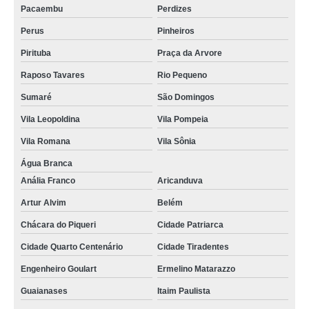
Pacaembu
Perdizes
energia solar residencial Cotia
Perus
Pinheiros
placa energia solar valor Perus
Pirituba
Praça da Arvore
onde encontro painel de energia solar Itaquera
Raposo Tavares
Rio Pequeno
empresa de placa energia solar Aricanduva
Sumaré
São Domingos
placa de energia solar valor Ferraz de Vasconcelos
Vila Leopoldina
Vila Pompeia
empresa de energia solar para casas M'Boi Mirim
Vila Romana
Vila Sônia
onde encontro energia solar residencial Itapecerica da Serra
Água Branca
Anália Franco
Aricanduva
energia solar fotovoltaica São José do Rio Preto
Artur Alvim
Belém
energia solar residencial valor Grajau
Chácara do Piqueri
Cidade Patriarca
empresa de kit de energia solar Cambuci
Cidade Quarto Centenário
Cidade Tiradentes
empresa de kit energia solar fotovoltaica Jardim Paulistano
Engenheiro Goulart
Ermelino Matarazzo
energia solar para casas Brasilândia
Guaianases
Itaim Paulista
energia solar para residencia Cananéia