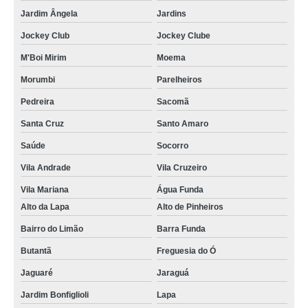
empresa de placa energia solar Sé
Jardim Ângela
Jardins
onde encontro placa energia solar Itupeva
Jockey Club
Jockey Clube
onde encontro kit energia solar residencial Jardim São Paulo
M'Boi Mirim
Moema
empresa de energia solar residencial Aclimação
Morumbi
Parelheiros
kit energia solar residencial Americana
Pedreira
Sacomã
empresa de energia solar para residencia Engenheiro Goulart
Santa Cruz
Santo Amaro
onde encontro placa de energia solar Americana
Saúde
Socorro
energia solar fotovoltaica Araraquara
Vila Andrade
Vila Cruzeiro
placa de energia solar valor Cananéia
Vila Mariana
Água Funda
Alto da Lapa
Alto de Pinheiros
kit de energia solar Ilhabela
Bairro do Limão
Barra Funda
placa de energia solar Mandaqui
Butantã
Freguesia do Ó
energia solar para casas Grajau
Jaguaré
Jaraguá
empresa de placa de energia solar Rio Pequeno
Jardim Bonfiglioli
Lapa
empresa de energia solar para residencia Praia de Camburi