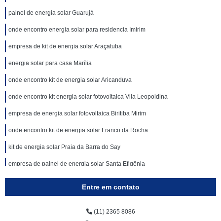
painel de energia solar Guarujá
onde encontro energia solar para residencia Imirim
empresa de kit de energia solar Araçatuba
energia solar para casa Marília
onde encontro kit de energia solar Aricanduva
onde encontro kit energia solar fotovoltaica Vila Leopoldina
empresa de energia solar fotovoltaica Biritiba Mirim
onde encontro kit de energia solar Franco da Rocha
kit de energia solar Praia da Barra do Say
empresa de painel de energia solar Santa Efigênia
kit energia solar residencial Cotia
Entre em contato
kit de energia solar valor Jardim Paulistano
(11) 2365 8086
painel de energia solar valor Vila Esperança