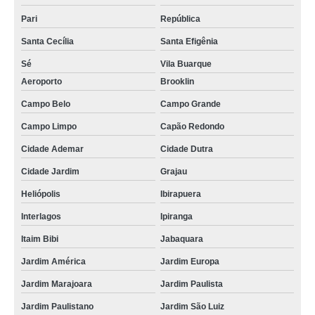
onde encontro kit energia solar residencial Mairiporã
Pari
República
onde encontro energia solar para casa Vinhedo
Santa Cecília
Santa Efigênia
energia solar para casa Amparo
Sé
Vila Buarque
kit de energia solar valor Jundiaí
Aeroporto
Brooklin
onde encontro energia solar para casas Imirim
Campo Belo
Campo Grande
energia solar para residencia valor Alto de Pinheiros
Campo Limpo
Capão Redondo
energia solar para residencia Ponte Rasa
Cidade Ademar
Cidade Dutra
Cidade Jardim
Grajau
onde encontro energia solar para casa São Vicente
Heliópolis
Ibirapuera
placa energia solar valor Cubatão
Interlagos
Ipiranga
onde encontro energia solar residencial Itaquera
Itaim Bibi
Jabaquara
kit energia solar fotovoltaica Americana
Jardim América
Jardim Europa
onde encontro painel de energia solar Francisco Morato
Jardim Marajoara
Jardim Paulista
orçamento para energia solar para residencia Vila Carrão
Jardim Paulistano
Jardim São Luiz