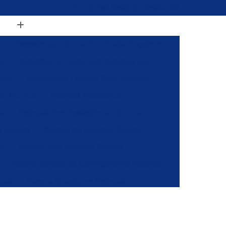
(11) 2365 8086
(11) 98920-1203
Assistência Técnica Autorizada Engetron
ak
Assistência Técnica de Nobreak Apc
 Apc
Assistência Técnica Sms Nobreak
ia Técnica
Nobreak Assistência
ca
Nobreak Sms Assistência Técnica
k Selada
Bateria de Nobreak Selada
da
Bateria para Nobreak Selada
Bateria Selada de Carregamento Nobreak
reak
Bateria Selada em Nobreak
regar Nobreak
Bateria Selada Vlra
Nobreak
Energia Solar Fotovoltaica