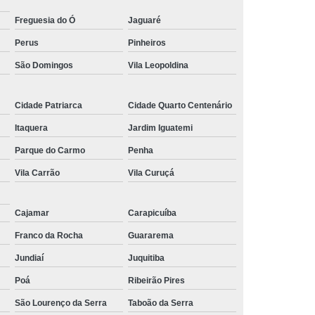
aluguel de estabilizador de tensão 220v Vila Maria
Freguesia do Ó
Jaguaré
estabilizador de energia valor Perus
Perus
Pinheiros
aluguel de estabilizador de tensão 220v Aclimação
São Domingos
Vila Leopoldina
aluguel de estabilizador de tensão trifásico Poá
Cidade Patriarca
Cidade Quarto Centenário
estabilizador de tensão 380v valor Santana
Itaquera
Jardim Iguatemi
estabilizador de tensão monofásico Presidente
Parque do Carmo
Penha
Prudente
Vila Carrão
Vila Curuçá
aluguel de estabilizador de energia industrial Santa
Isabel
Cajamar
Carapicuíba
aluguel de estabilizador de energia compacto Bom
Retiro
Franco da Rocha
Guararema
Jundiaí
Juquitiba
aluguel de estabilizador de tensão trifásico Vila Buarque
Poá
Ribeirão Pires
estabilizador de tensão bifásico Santa Isabel
São Lourenço da Serra
Taboão da Serra