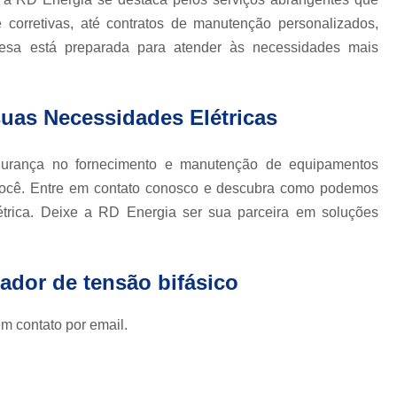
Nobreak Engetron Senoidal 
 corretivas, até contratos de manutenção personalizados,
Nobreak Senoidal da Eng
presa está preparada para atender às necessidades mais
Nobreak Senoidal Inteligente da Eng
Rd Energia Nobreak Engetron
uas Necessidades Elétricas
Nobreak Industrial 100kva
Nobre
Nobreak Industrial Online
Nobrea
egurança no fornecimento e manutenção de equipamentos
Nobreak para Indústria
Nobr
a você. Entre em contato conosco e descubra como podemos
létrica. Deixe a RD Energia ser sua parceira em soluções
Nobreak de Computador
Nobreak Filtro de Linha de 
Nobreak para Pc
Nobreak para 
zador de tensão bifásico
Nobreak 10kva Data Cent
m contato por email.
Nobreak 3200va Data Cent
Nobreak Apc Data Cent
Nobreak Bivolt para Data Center