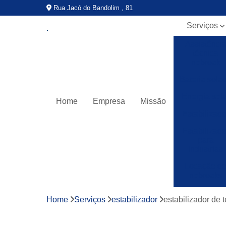
Rua Jacó do Bandolim , 81
Serviços
Assistênci
técnica
nobreak
Bateria sela
Energia sola
Home
Empresa
Missão
Estabilizado
Estabilizado
para
industrias
Locação d
nobreaks
Manutençã
Home
Serviços
estabilizador
estabilizador de 
de nobreak
Nobreak