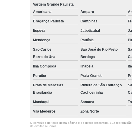
Vargem Grande Paulista
Americana
Amparo
Ar
Bragança Paulista
Campinas
Fr
Itupeva
Jaboticabal
Ja
Mendonça
Paulínia
Pi
São Carlos
São José do Rio Preto
Sã
Barra do Una
Bertioga
Ca
Ilha Comprida
Ilhabela
It
Peruíbe
Praia Grande
Pr
Praia de Maresias
Riviera de São Lourenço
Sa
Brasilândia
Cachoeirinha
Ca
Mandaqui
Santana
T
Vila Medeiros
Zona Norte
O conteúdo do texto desta página é de direito reservado. Sua reprodução, 
de direitos autorais
.