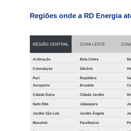
Regiões onde a RD Energia at
REGIÃO CENTRAL
ZONA LESTE
ZON
Aclimação
Bela Cintra
Be
Consolação
Glicério
Hi
Pari
República
Sa
Aeroporto
Brooklin
Ca
Cidade Dutra
Cidade Jardim
Gr
Itaim Bibi
Jabaquara
Ja
Jardim São Luiz
Jardim Ângela
Ja
Morumbi
Parelheiros
Pe