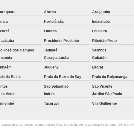
araquara
Araras
Araçatuba
anca
Hortolândia
Indaiatuba
careí
Limeira
Louveira
racicaba
Presidente Prudente
Ribeirão Preto
o José dos Campos
Taubaté
Valinhos
nanéia
Caraguatatuba
Cubatão
anhaém
Juquehy
Litoral
aia da Baleia
Praia da Barra do Say
Praia da Boiçucanga
ntos
São Sebastião
São Vicente
sa Verde
Imirim
Jardim São Paulo
remembé
Tucuruvi
Vila Guilherme
parcial ou total, mesmo citando nossos links, é proibida sem a autorização do autor. Crime de vi