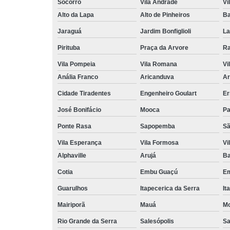
Socorro
Vila Andrade
Vi
Alto da Lapa
Alto de Pinheiros
Ba
Jaraguá
Jardim Bonfiglioli
La
Pirituba
Praça da Arvore
Ra
Vila Pompeia
Vila Romana
Vi
Anália Franco
Aricanduva
Ar
Cidade Tiradentes
Engenheiro Goulart
Er
José Bonifácio
Mooca
Pa
Ponte Rasa
Sapopemba
Sã
Vila Esperança
Vila Formosa
Vi
Alphaville
Arujá
Ba
Cotia
Embu Guaçú
Em
Guarulhos
Itapecerica da Serra
It
Mairiporã
Mauá
Mo
Rio Grande da Serra
Salesópolis
Sa