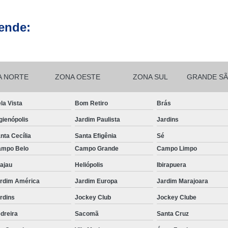
Termografia Manutenção
ende:
Termografia para Indus
Termografia por Infr
Auto Transformador Monof
A NORTE
ZONA OESTE
ZONA SUL
GRANDE SÃ
Transformador de Energia Isolad
Transformador de Energia
la Vista
Bom Retiro
Brás
Transformador Isolador Monof
gienópolis
Jardim Paulista
Jardins
Transformador Monofásico
nta Cecília
Santa Efigênia
Sé
mpo Belo
Campo Grande
Campo Limpo
Transforma
ajau
Heliópolis
Ibirapuera
rdim América
Jardim Europa
Jardim Marajoara
rdins
Jockey Club
Jockey Clube
dreira
Sacomã
Santa Cruz