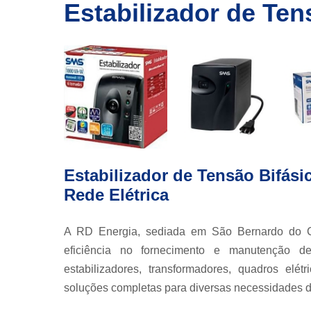
Estabilizador de Ten
Nobreak
industriais
Nobreak par
computado
Nobreak par
data center
Nobreak par
servidor
Nobreak par
servidores
Estabilizador de Tensão Bifási
Rede Elétrica
Termografi
Transformad
A RD Energia, sediada em São Bernardo do C
eficiência no fornecimento e manutenção de
estabilizadores, transformadores, quadros elé
soluções completas para diversas necessidades 