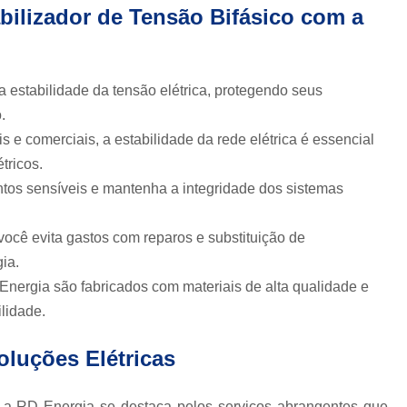
Estabilizador Energia para
bilizador de Tensão Bifásico com a
Estabilizador para Colocar na Ind
Aluguel de Nobreak
Aluguel
 estabilidade da tensão elétrica, protegendo seus
Aluguel Nobreak
Al
.
Locação de Nobreak Hospital
e comerciais, a estabilidade da rede elétrica é essencial
Locação de Ups
Locação No
tricos.
tos sensíveis e mantenha a integridade dos sistemas
Conserto de Nobreak
Manutenção em Nobr
cê evita gastos com reparos e substituição de
Manutenção Nobreak Prev
ia.
Manutenção Preventiva de Nob
Energia são fabricados com materiais de alta qualidade e
ilidade.
Manutenção Preventiva Nobreak
Engetron Nobreak
En
oluções Elétricas
Nobreak da Engetron Rd E
a RD Energia se destaca pelos serviços abrangentes que