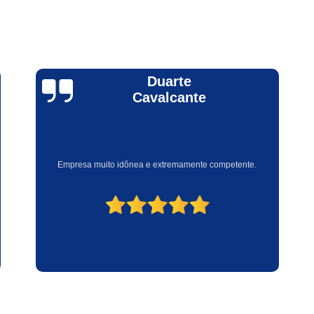
Nobreak de Data Cen
Nobreak para Rack Data
Nobreak Bom para Servidor
Nob
Felipe
Nobreak para 2 Servid
Ferlandes
Nobreak para Data C
Nobreak para Provedor de I
Ótima empresa, atendimento excelente. Equipe competente e
Nobreak de Servidor Data 
responsável.
Nobreak de Servidor para Red
Nobreak para Servidor d
Nobreak Rack Servidor
Nobr
Nobreak Sms para Servidor
Termografia Edifícios
Termog
Termografia Industri