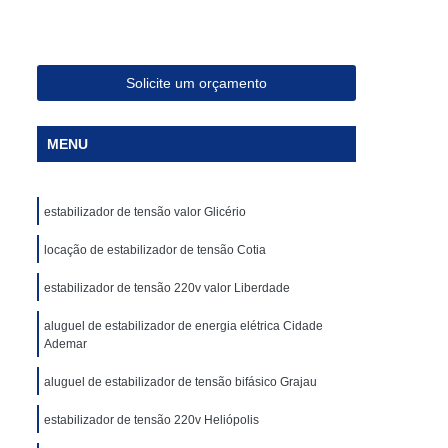
asa
Energia Solar para Casas
ergia Solar Residencial
Kit de Energia Solar
aica
Kit Energia Solar Residencial
Solicite um orçamento
ca de Energia Solar
Placa Energia Solar
MENU
Estabilizador de Energia Compacto
ica
Estabilizador de Energia Industrial
estabilizador de tensão valor Glicério
ia Rack
Estabilizador de Tensão
220v
locação de estabilizador de tensão Cotia
Estabilizador de Tensão 380v
co
Estabilizador de Tensão Monofásico
estabilizador de tensão 220v valor Liberdade
o
Estabilizador de Energia para Industrias
aluguel de estabilizador de energia elétrica Cidade
Ademar
Estabilizador de Tensão para Industrias
aluguel de estabilizador de tensão bifásico Grajau
as
Estabilizador de Voltagem para Industrias
ustrias
estabilizador de tensão 220v Heliópolis
Estabilizador Energia Industrias