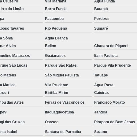
la Cruzeiro
Vila Mariana
Água Funda
irro do Limão
Barra Funda
Butantã
pa
Pacaembu
Perdizes
poso Tavares
Rio Pequeno
Sumaré
la Sônia
Água Branca
tur Alvim
Belém
Chácara do Piqueri
melino Matarazzo
Guaianases
Itaim Paulista
rque São Lucas
Parque São Rafael
Parque Vila Prudente
o Mateus
São Miguel Paulista
Tatuapé
la Matilde
Vila Prudente
Água Rasa
rueri
Biritiba Mirim
Caieiras
bu das Artes
Ferraz de Vasconcelos
Francisco Morato
apevi
Itaquaquecetuba
Jandira
gi das Cruzes
Osasco
Pirapora do Bom Jesus
nta Isabel
Santana de Parnaíba
Suzano