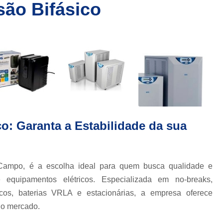
são Bifásico
Energia Solar para C
Energia Solar para Residencia
En
a
Kit Energia Solar Fotovolt
r
Painel de Energia Solar
Pla
a
s
Estabilizador de Energia
a
Estabilizador de Energia Elétr
Estabilizador de Energ
a
co: Garanta a Estabilidade da sua
Estabilizador de Tensão 
a
Estabilizador de Tensão Bifási
or
Estabilizador de Tensão Trifásic
ampo, é a escolha ideal para quem busca qualidade e
Estabilizador de Industrias
 equipamentos elétricos. Especializada em no-breaks,
tricos, baterias VRLA e estacionárias, a empresa oferece
Estabilizador de Voltagem Industri
do mercado.
Estabilizador Elétrico para Ind