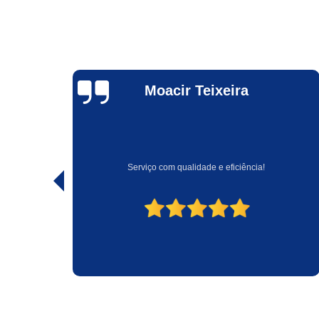
Duarte
Cavalcante
Empresa muito idônea e extremamente competente.