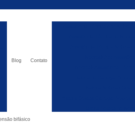
a
Assistência Técnica Apc Nobreak
Assistência Técnica de Nobre
Assistência Técnica Nobreak
da
Nobreak Apc Assistênc
r
Blog
Contato
Nobreak Assistência Técni
r
Bateria de Carregar Nobrea
r
Bateria Nobreak Sela
Bateria Selada Carregar Nobreak
e
Bateria Selada de Nob
o
Bateria Selada para Car
tensão bifásico
Bateria Vrla Selada para 