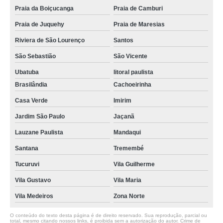
Praia da Boiçucanga
Praia de Camburi
Praia de Juquehy
Praia de Maresias
Riviera de São Lourenço
Santos
São Sebastião
São Vicente
Ubatuba
litoral paulista
Brasilândia
Cachoeirinha
Casa Verde
Imirim
Jardim São Paulo
Jaçanã
Lauzane Paulista
Mandaqui
Santana
Tremembé
Tucuruvi
Vila Guilherme
Vila Gustavo
Vila Maria
Vila Medeiros
Zona Norte
O conteúdo do texto desta página é de direito reservado. Sua reprodução, parcial ou
total, mesmo citando nossos links, é proibida sem a autorização do autor. Crime de