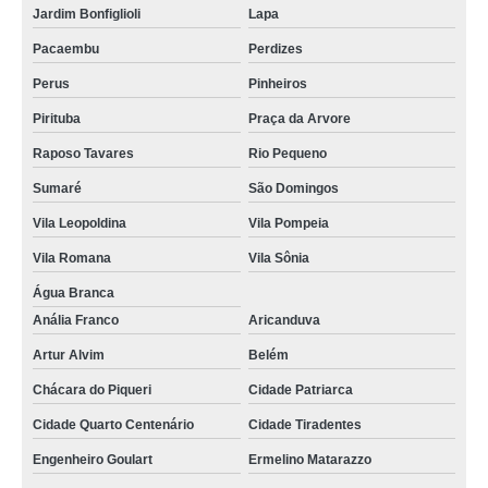
Jardim Bonfiglioli
Lapa
onde tem nobreak para data center Bela Vista
Pacaembu
Perdizes
nobreak para data center Ribeirão Preto
Perus
Pinheiros
onde tem nobreak de rack servidor Ilha Comprida
Pirituba
Praça da Arvore
Raposo Tavares
Rio Pequeno
Sumaré
São Domingos
Vila Leopoldina
Vila Pompeia
Vila Romana
Vila Sônia
Água Branca
Anália Franco
Aricanduva
Artur Alvim
Belém
Chácara do Piqueri
Cidade Patriarca
Cidade Quarto Centenário
Cidade Tiradentes
Engenheiro Goulart
Ermelino Matarazzo