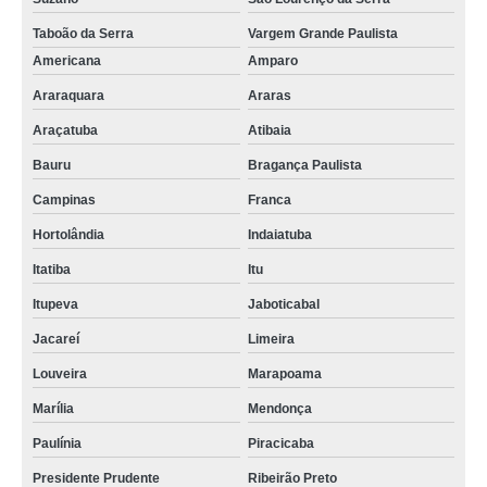
Taboão da Serra
Vargem Grande Paulista
Americana
Amparo
Araraquara
Araras
Araçatuba
Atibaia
Bauru
Bragança Paulista
Campinas
Franca
Hortolândia
Indaiatuba
Itatiba
Itu
Itupeva
Jaboticabal
Jacareí
Limeira
Louveira
Marapoama
Marília
Mendonça
Paulínia
Piracicaba
Presidente Prudente
Ribeirão Preto