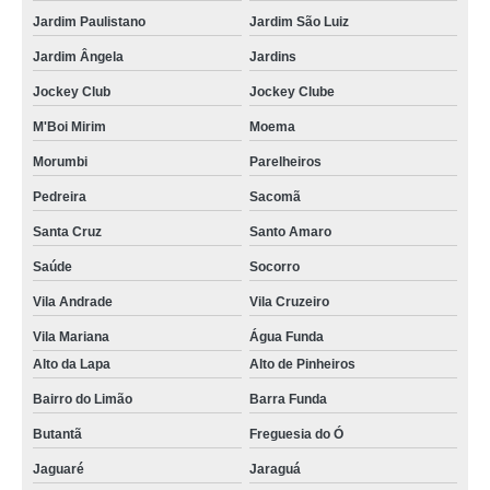
nobreak de servidor Franca
Jardim Paulistano
Jardim São Luiz
nobreak para 2 servidores Riviera de São Lourenço
Jardim Ângela
Jardins
onde tem nobreak de servidor Tremembé
Jockey Club
Jockey Clube
nobreak para data center Vila Medeiros
M'Boi Mirim
Moema
nobreak para rack servidor Jardim Bonfiglioli
Morumbi
Parelheiros
nobreak de servidor valor Itaim Paulista
Pedreira
Sacomã
nobreak bom para servidor Praia de Maresias
Santa Cruz
Santo Amaro
nobreak de rack servidor Guarulhos
Saúde
Socorro
nobreak 3kva para rack valor Parque São Lucas
Vila Andrade
Vila Cruzeiro
onde tem nobreak 3kva para rack Perdizes
Vila Mariana
Água Funda
Alto da Lapa
Alto de Pinheiros
empresa de nobreak 3kva para rack Pirituba
Bairro do Limão
Barra Funda
nobreak para 4 servidores Tatuapé
Butantã
Freguesia do Ó
empresa de nobreak de servidor Jardim Iguatemi
Jaguaré
Jaraguá
onde tem nobreak 3kva para rack Arujá