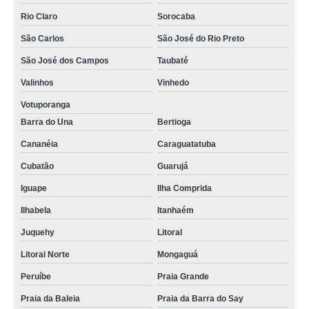
Rio Claro
Sorocaba
São Carlos
São José do Rio Preto
São José dos Campos
Taubaté
Valinhos
Vinhedo
Votuporanga
Barra do Una
Bertioga
Cananéia
Caraguatatuba
Cubatão
Guarujá
Iguape
Ilha Comprida
Ilhabela
Itanhaém
Juquehy
Litoral
Litoral Norte
Mongaguá
Peruíbe
Praia Grande
Praia da Baleia
Praia da Barra do Say