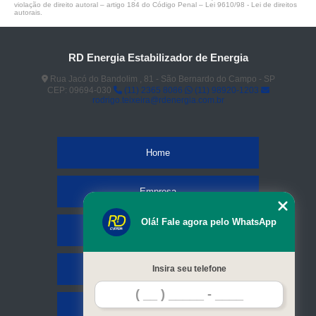
violação de direito autoral – artigo 184 do Código Penal –
Lei 9610/98 - Lei de direitos
autorais
.
RD Energia Estabilizador de Energia
Rua Jacó do Bandolim , 81 - São Bernardo do Campo - SP
CEP: 09694-030
(11) 2365 8086
(11) 98920-1203
rodrigo.teixeira@rdenergia.com.br
Home
Empresa
Olá! Fale agora pelo WhatsApp
Missão
Serviços
Insira seu telefone
Contato