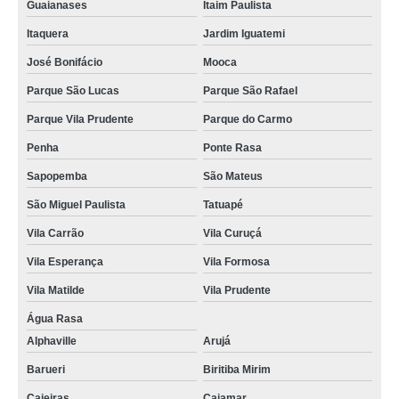
Guaianases
Itaim Paulista
Itaquera
Jardim Iguatemi
José Bonifácio
Mooca
Parque São Lucas
Parque São Rafael
Parque Vila Prudente
Parque do Carmo
Penha
Ponte Rasa
Sapopemba
São Mateus
São Miguel Paulista
Tatuapé
Vila Carrão
Vila Curuçá
Vila Esperança
Vila Formosa
Vila Matilde
Vila Prudente
Água Rasa
Alphaville
Arujá
Barueri
Biritiba Mirim
Caieiras
Cajamar