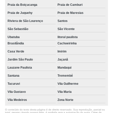
Praia da Boiçucanga
Praia de Camburi
Praia de Juquehy
Praia de Maresias
Riviera de São Lourenço
Santos
São Sebastião
São Vicente
Ubatuba
litoral paulista
Brasilândia
Cachoeirinha
Casa Verde
Imirim
Jardim São Paulo
Jaçanã
Lauzane Paulista
Mandaqui
Santana
Tremembé
Tucuruvi
Vila Guilherme
Vila Gustavo
Vila Maria
Vila Medeiros
Zona Norte
O conteúdo do texto desta página é de direito reservado. Sua reprodução, parcial ou
total, mesmo citando nossos links, é proibida sem a autorização do autor. Crime de