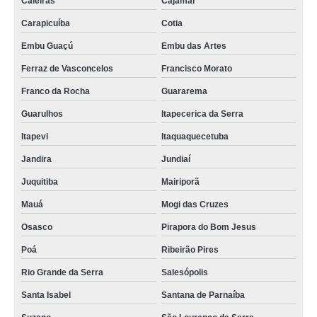
Caieiras
Cajamar
aluguel nobreak Luz
Carapicuíba
Cotia
locação de nobreak para hospital preços Ilhabela
Embu Guaçú
Embu das Artes
cotação de locação de nobreak hospitalar Vila Romana
Ferraz de Vasconcelos
Francisco Morato
Franco da Rocha
Guararema
Guarulhos
Itapecerica da Serra
Itapevi
Itaquaquecetuba
Jandira
Jundiaí
Juquitiba
Mairiporã
Mauá
Mogi das Cruzes
Osasco
Pirapora do Bom Jesus
Poá
Ribeirão Pires
Rio Grande da Serra
Salesópolis
Santa Isabel
Santana de Parnaíba