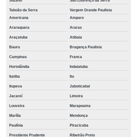
Suzano
São Lourenço da Serra
Taboão da Serra
Vargem Grande Paulista
Americana
Amparo
Araraquara
Araras
Araçatuba
Atibaia
Bauru
Bragança Paulista
Campinas
Franca
Hortolândia
Indaiatuba
Itatiba
Itu
Itupeva
Jaboticabal
Jacareí
Limeira
Louveira
Marapoama
Marília
Mendonça
Paulínia
Piracicaba
Presidente Prudente
Ribeirão Preto