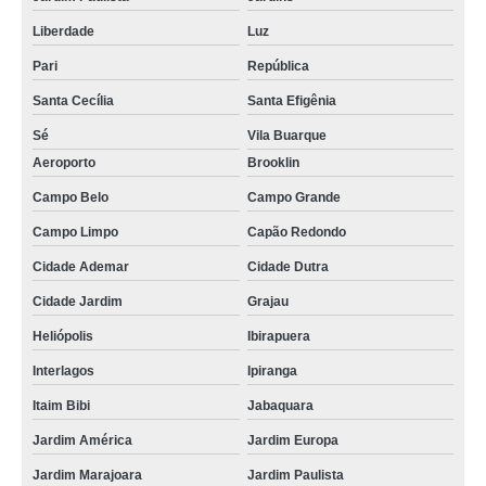
qual o valor de aluguel de nobreak hospitalar Vila Esperança
Liberdade
Luz
cotação de locação nobreak Chácara do Piqueri
Pari
República
nobreak locação preços Jardim Marajoara
Santa Cecília
Santa Efigênia
aluguel de nobreak preços Santa Isabel
Sé
Vila Buarque
qual o valor de locação de nobreak para hospital Saúde
Aeroporto
Brooklin
aluguel nobreak preços Arujá
Campo Belo
Campo Grande
locação de ups preços Moema
Campo Limpo
Capão Redondo
locação de nobreak hospitalar Amparo
Cidade Ademar
Cidade Dutra
Cidade Jardim
Grajau
nobreak locação Bairro do Limão
Heliópolis
Ibirapuera
aluguel de nobreak Poá
Interlagos
Ipiranga
aluguel ups Mairiporã
Itaim Bibi
Jabaquara
cotação de aluguel de nobreak hospitalar Socorro
Jardim América
Jardim Europa
cotação de locação ups Ibirapuera
Jardim Marajoara
Jardim Paulista