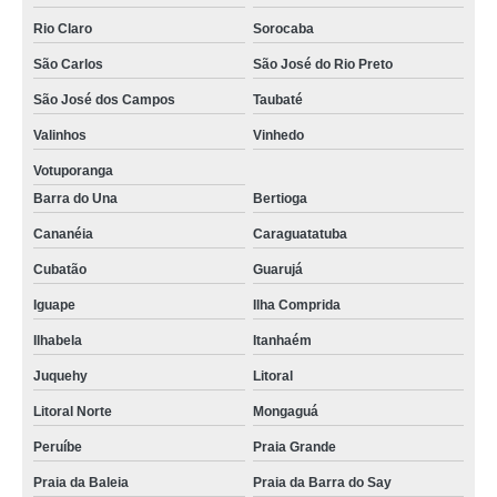
Rio Claro
Sorocaba
São Carlos
São José do Rio Preto
São José dos Campos
Taubaté
Valinhos
Vinhedo
Votuporanga
Barra do Una
Bertioga
Cananéia
Caraguatatuba
Cubatão
Guarujá
Iguape
Ilha Comprida
Ilhabela
Itanhaém
Juquehy
Litoral
Litoral Norte
Mongaguá
Peruíbe
Praia Grande
Praia da Baleia
Praia da Barra do Say