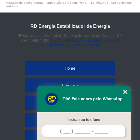
violação de direito autoral – artigo 184 do Código Penal –
Lei 9610/98 - Lei de direitos
autorais
.
RD Energia Estabilizador de Energia
Rua Jacó do Bandolim , 81 - São Bernardo do Campo - SP
CEP: 09694-030
(11) 2365 8086
(11) 98920-1203
rodrigo.teixeira@rdenergia.com.br
Home
Empresa
Olá! Fale agora pelo WhatsApp
Missão
Serviços
Insira seu telefone
Contato