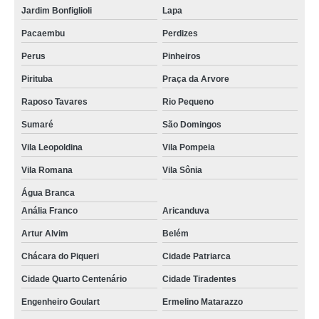
Jardim Bonfiglioli
Lapa
cotação de aluguel de ups Saúde
Pacaembu
Perdizes
locação de nobreak hospitalar preços Cotia
Perus
Pinheiros
locação ups Alto da Lapa
Pirituba
Praça da Arvore
cotação de aluguel ups Bauru
Raposo Tavares
Rio Pequeno
qual o valor de locação nobreak Vila Mariana
Sumaré
São Domingos
qual o valor de aluguel ups Jardim Paulistano
Vila Leopoldina
Vila Pompeia
qual o valor de aluguel nobreak Itaim Bibi
Vila Romana
Vila Sônia
cotação de locação de nobreak hospitalar Salesópolis
Água Branca
Anália Franco
Aricanduva
cotação de aluguel ups Piracicaba
Artur Alvim
Belém
aluguel de nobreak hospitalar preços Belém
Chácara do Piqueri
Cidade Patriarca
aluguel nobreak preços Grajau
Cidade Quarto Centenário
Cidade Tiradentes
cotação de locação de nobreak para hospital Vila Cruzeiro
Engenheiro Goulart
Ermelino Matarazzo
qual o valor de locação ups Bertioga