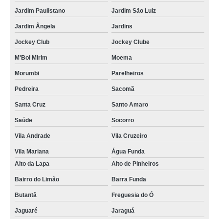
locação nobreak Luz
Jardim Paulistano
Jardim São Luiz
qual o valor de aluguel de nobreak Rio Claro
Jardim Ângela
Jardins
cotação de nobreak locação Chácara do Piqueri
Jockey Club
Jockey Clube
locação nobreak Jardim Marajoara
M'Boi Mirim
Moema
locação de ups Santo Amaro
Morumbi
Parelheiros
locação ups preços Cidade Jardim
Pedreira
Sacomã
qual o valor de locação de nobreak hospitalar Saúde
Santa Cruz
Santo Amaro
qual o valor de locação de ups Itapevi
Saúde
Socorro
nobreak locação preços Bragança Paulista
Vila Andrade
Vila Cruzeiro
aluguel de ups preços Santa Isabel
Vila Mariana
Água Funda
Alto da Lapa
Alto de Pinheiros
locação de nobreak hospitalar preços Vargem Grande Paulista
Bairro do Limão
Barra Funda
qual o valor de nobreak locação Mairiporã
Butantã
Freguesia do Ó
locação nobreak preços Santa Isabel
Jaguaré
Jaraguá
cotação de aluguel de ups Campo Grande