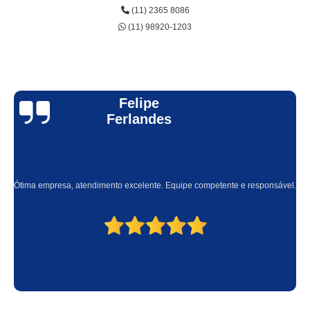
(11) 2365 8086
cotação de locação ups Santa Isabel
(11) 98920-1203
cotação de aluguel de nobreak Vila Romana
cotação de locação de nobreak Caieiras
cotação de locação de ups Sumaré
Felipe
aluguel de ups Ilhabela
Ferlandes
locação ups Praia Grande
qual o valor de locação nobreak Jardim Marajoara
locação de nobreak hospitalar Moema
Ótima empresa, atendimento excelente. Equipe competente e responsável.
cotação de locação de nobreak para hospital Parque Vila Prudente
locação de nobreak para hospital Riviera de São Lourenço
cotação de aluguel de nobreak hospitalar Francisco Morato
qual o valor de locação de nobreak Engenheiro Goulart
aluguel de nobreak São José dos Campos