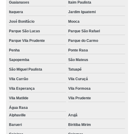
Guaianases
Itaim Paulista
aluguel nobreak Jardim Bonfiglioli
Itaquera
Jardim Iguatemi
cotação de locação de nobreak Jundiaí
José Bonifácio
Mooca
aluguel de nobreak hospitalar Osasco
Parque São Lucas
Parque São Rafael
aluguel de nobreak preços Juquehy
Parque Vila Prudente
Parque do Carmo
qual o valor de aluguel ups Sacomã
Penha
Ponte Rasa
cotação de nobreak locação M'Boi Mirim
Sapopemba
São Mateus
locação de ups Bela Cintra
São Miguel Paulista
Tatuapé
aluguel de nobreak hospitalar Brasilândia
Vila Carrão
Vila Curuçá
qual o valor de aluguel de ups Vila Maria
Vila Esperança
Vila Formosa
Vila Matilde
Vila Prudente
qual o valor de aluguel de nobreak Carapicuíba
Água Rasa
locação de nobreak preços Ilha Comprida
Alphaville
Arujá
cotação de aluguel nobreak litoral paulista
Barueri
Biritiba Mirim
aluguel ups preços Rio Grande da Serra