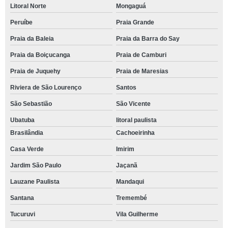
Litoral Norte
Mongaguá
Peruíbe
Praia Grande
Praia da Baleia
Praia da Barra do Say
Praia da Boiçucanga
Praia de Camburi
Praia de Juquehy
Praia de Maresias
Riviera de São Lourenço
Santos
São Sebastião
São Vicente
Ubatuba
litoral paulista
Brasilândia
Cachoeirinha
Casa Verde
Imirim
Jardim São Paulo
Jaçanã
Lauzane Paulista
Mandaqui
Santana
Tremembé
Tucuruvi
Vila Guilherme