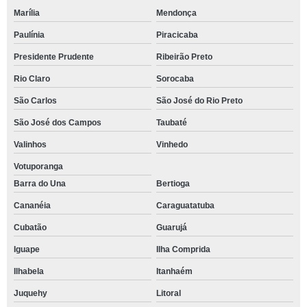
Marília
Mendonça
Paulínia
Piracicaba
Presidente Prudente
Ribeirão Preto
Rio Claro
Sorocaba
São Carlos
São José do Rio Preto
São José dos Campos
Taubaté
Valinhos
Vinhedo
Votuporanga
Barra do Una
Bertioga
Cananéia
Caraguatatuba
Cubatão
Guarujá
Iguape
Ilha Comprida
Ilhabela
Itanhaém
Juquehy
Litoral