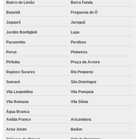
Bairro do Limão
Barra Funda
Butantã
Freguesia do Ó
Jaguaré
Jaraguá
Jardim Bonfiglioli
Lapa
Pacaembu
Perdizes
Perus
Pinheiros
Pirituba
Praça da Arvore
Raposo Tavares
Rio Pequeno
Sumaré
São Domingos
Vila Leopoldina
Vila Pompeia
Vila Romana
Vila Sônia
Água Branca
Anália Franco
Aricanduva
Artur Alvim
Belém