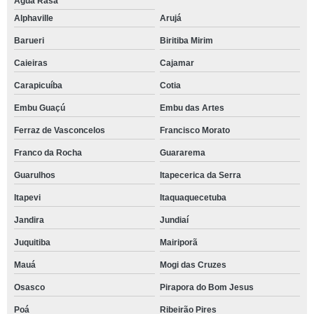
Água Rasa
Alphaville
Arujá
Barueri
Biritiba Mirim
Caieiras
Cajamar
Carapicuíba
Cotia
Embu Guaçú
Embu das Artes
Ferraz de Vasconcelos
Francisco Morato
Franco da Rocha
Guararema
Guarulhos
Itapecerica da Serra
Itapevi
Itaquaquecetuba
Jandira
Jundiaí
Juquitiba
Mairiporã
Mauá
Mogi das Cruzes
Osasco
Pirapora do Bom Jesus
Poá
Ribeirão Pires