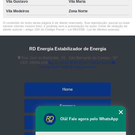
Vila Gustavo
Vila Maria
Vila Medeiros
Zona Norte
O conteúdo do texto desta página é de direito reservado. Sua reprodução, parcial ou total,
mesmo citando nossos links, é proibida sem a autorização do autor. Crime de violação de
direito autoral – artigo 184 do Código Penal –
Lei 9610/98 - Lei de direitos autorais
.
RD Energia Estabilizador de Energia
Rua Jacó do Bandolim , 81 - São Bernardo do Campo - SP
CEP: 09694-030
(11) 2365 8086
(11) 98920-1203
rodrigo.teixeira@rdenergia.com.br
Home
Empresa
Olá! Fale agora pelo WhatsApp
Missão