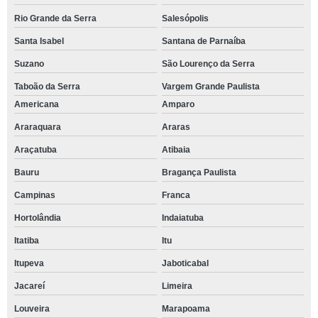
Rio Grande da Serra
Salesópolis
Santa Isabel
Santana de Parnaíba
Suzano
São Lourenço da Serra
Taboão da Serra
Vargem Grande Paulista
Americana
Amparo
Araraquara
Araras
Araçatuba
Atibaia
Bauru
Bragança Paulista
Campinas
Franca
Hortolândia
Indaiatuba
Itatiba
Itu
Itupeva
Jaboticabal
Jacareí
Limeira
Louveira
Marapoama