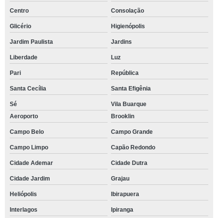
Centro
Consolação
Glicério
Higienópolis
Jardim Paulista
Jardins
Liberdade
Luz
Pari
República
Santa Cecília
Santa Efigênia
Sé
Vila Buarque
Aeroporto
Brooklin
Campo Belo
Campo Grande
Campo Limpo
Capão Redondo
Cidade Ademar
Cidade Dutra
Cidade Jardim
Grajau
Heliópolis
Ibirapuera
Interlagos
Ipiranga