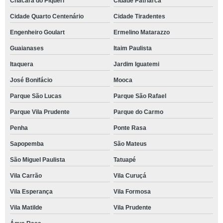
Chácara do Piqueri
Cidade Patriarca
Cidade Quarto Centenário
Cidade Tiradentes
Engenheiro Goulart
Ermelino Matarazzo
Guaianases
Itaim Paulista
Itaquera
Jardim Iguatemi
José Bonifácio
Mooca
Parque São Lucas
Parque São Rafael
Parque Vila Prudente
Parque do Carmo
Penha
Ponte Rasa
Sapopemba
São Mateus
São Miguel Paulista
Tatuapé
Vila Carrão
Vila Curuçá
Vila Esperança
Vila Formosa
Vila Matilde
Vila Prudente