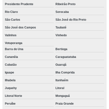
Presidente Prudente
Ribeirão Preto
Rio Claro
Sorocaba
São Carlos
São José do Rio Preto
São José dos Campos
Taubaté
Valinhos
Vinhedo
Votuporanga
Barra do Una
Bertioga
Cananéia
Caraguatatuba
Cubatão
Guarujá
Iguape
Ilha Comprida
Ilhabela
Itanhaém
Juquehy
Litoral
Litoral Norte
Mongaguá
Peruíbe
Praia Grande