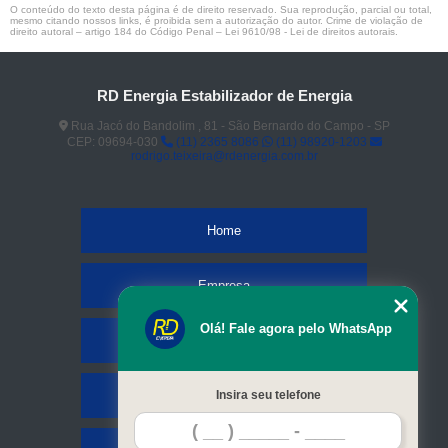
O conteúdo do texto desta página é de direito reservado. Sua reprodução, parcial ou total,
mesmo citando nossos links, é proibida sem a autorização do autor. Crime de violação de
direito autoral – artigo 184 do Código Penal –
Lei 9610/98 - Lei de direitos autorais
.
RD Energia Estabilizador de Energia
Rua Jacó do Bandolim , 81 - São Bernardo do Campo - SP
CEP: 09694-030
(11) 2365 8086
(11) 98920-1203
rodrigo.teixeira@rdenergia.com.br
Home
Empresa
Olá! Fale agora pelo WhatsApp
Missão
Serviços
Insira seu telefone