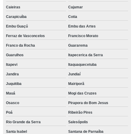
Caieiras
Cajamar
Carapicuíba
Cotia
Embu Guaçú
Embu das Artes
Ferraz de Vasconcelos
Francisco Morato
Franco da Rocha
Guararema
Guarulhos
Itapecerica da Serra
Itapevi
Itaquaquecetuba
Jandira
Jundiaí
Juquitiba
Mairiporã
Mauá
Mogi das Cruzes
Osasco
Pirapora do Bom Jesus
Poá
Ribeirão Pires
Rio Grande da Serra
Salesópolis
Santa Isabel
Santana de Parnaíba