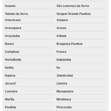
Suzano
São Lourenço da Serra
Taboão da Serra
Vargem Grande Paulista
Americana
Amparo
Araraquara
Araras
Araçatuba
Atibaia
Bauru
Bragança Paulista
Campinas
Franca
Hortolândia
Indaiatuba
Itatiba
Itu
Itupeva
Jaboticabal
Jacareí
Limeira
Louveira
Marapoama
Marília
Mendonça
Paulínia
Piracicaba