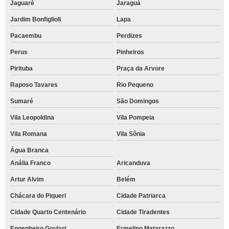
Jaguaré
Jaraguá
Jardim Bonfiglioli
Lapa
Pacaembu
Perdizes
Perus
Pinheiros
Pirituba
Praça da Arvore
Raposo Tavares
Rio Pequeno
Sumaré
São Domingos
Vila Leopoldina
Vila Pompeia
Vila Romana
Vila Sônia
Água Branca
Anália Franco
Aricanduva
Artur Alvim
Belém
Chácara do Piqueri
Cidade Patriarca
Cidade Quarto Centenário
Cidade Tiradentes
Engenheiro Goulart
Ermelino Matarazzo