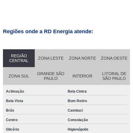
Regiões onde a RD Energia atende:
REGIÃO
ZONA LESTE
ZONA NORTE
ZONA OESTE
CENTRAL
GRANDE SÃO
LITORAL DE
ZONA SUL
INTERIOR
PAULO
SÃO PAULO
Aclimação
Bela Cintra
Bela Vista
Bom Retiro
Brás
Cambuci
Centro
Consolação
Glicério
Higienópolis