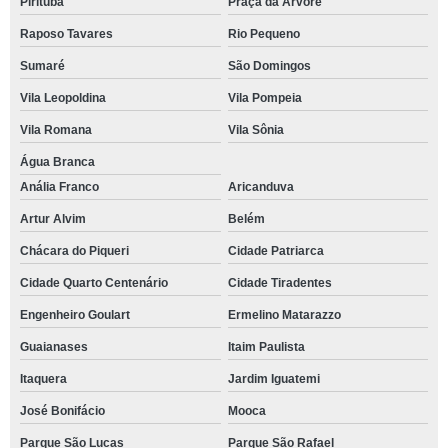
Pirituba
Praça da Arvore
Raposo Tavares
Rio Pequeno
Sumaré
São Domingos
Vila Leopoldina
Vila Pompeia
Vila Romana
Vila Sônia
Água Branca
Anália Franco
Aricanduva
Artur Alvim
Belém
Chácara do Piqueri
Cidade Patriarca
Cidade Quarto Centenário
Cidade Tiradentes
Engenheiro Goulart
Ermelino Matarazzo
Guaianases
Itaim Paulista
Itaquera
Jardim Iguatemi
José Bonifácio
Mooca
Parque São Lucas
Parque São Rafael