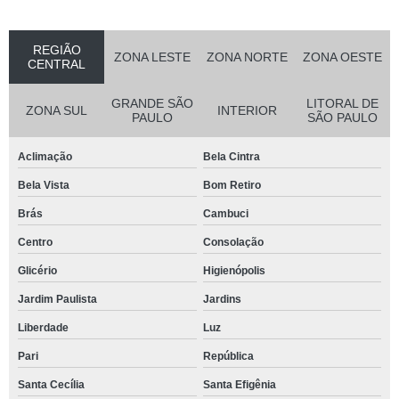
REGIÃO
ZONA LESTE
ZONA NORTE
ZONA OESTE
CENTRAL
GRANDE SÃO
LITORAL DE
ZONA SUL
INTERIOR
PAULO
SÃO PAULO
Aclimação
Bela Cintra
Bela Vista
Bom Retiro
Brás
Cambuci
Centro
Consolação
Glicério
Higienópolis
Jardim Paulista
Jardins
Liberdade
Luz
Pari
República
Santa Cecília
Santa Efigênia