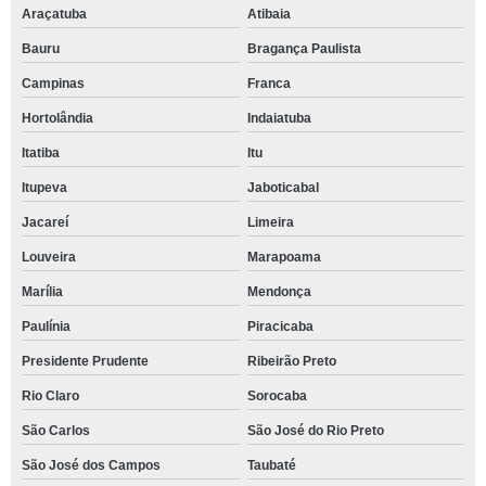
Araçatuba
Atibaia
Bauru
Bragança Paulista
Campinas
Franca
Hortolândia
Indaiatuba
Itatiba
Itu
Itupeva
Jaboticabal
Jacareí
Limeira
Louveira
Marapoama
Marília
Mendonça
Paulínia
Piracicaba
Presidente Prudente
Ribeirão Preto
Rio Claro
Sorocaba
São Carlos
São José do Rio Preto
São José dos Campos
Taubaté