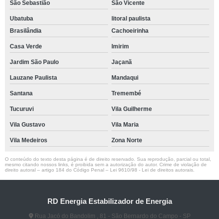
São Sebastião
São Vicente
Ubatuba
litoral paulista
Brasilândia
Cachoeirinha
Casa Verde
Imirim
Jardim São Paulo
Jaçanã
Lauzane Paulista
Mandaqui
Santana
Tremembé
Tucuruvi
Vila Guilherme
Vila Gustavo
Vila Maria
Vila Medeiros
Zona Norte
O conteúdo do texto desta página é de direito reservado. Sua reprodução, parcial ou total,
mesmo citando nossos links, é proibida sem a autorização do autor. Crime de violação de
direito autoral – artigo 184 do Código Penal –
Lei 9610/98 - Lei de direitos autorais
.
RD Energia Estabilizador de Energia
Rua Jacó do Bandolim , 81 - São Bernardo do Campo - SP