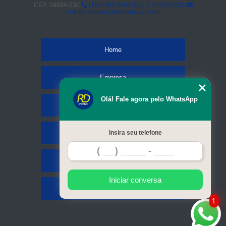
CEP: 09694-030
(11) 2365 8086
(11) 98920-1203
rodrigo.teixeira@rdenergia.com.br
Home
Empresa
Olá! Fale agora pelo WhatsApp
Missão
Serviços
Insira seu telefone
Contato
Iniciar conversa
Mapa do site
1