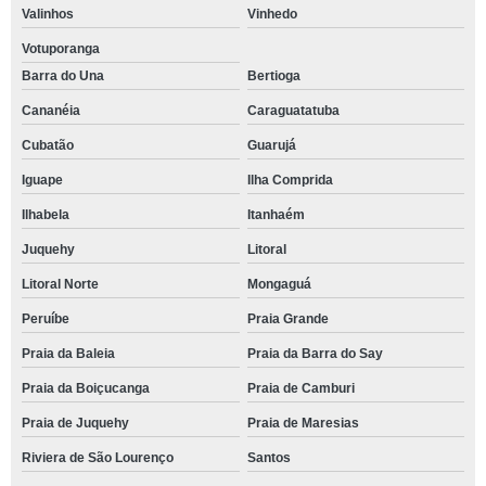
Valinhos
Vinhedo
Votuporanga
Barra do Una
Bertioga
Cananéia
Caraguatatuba
Cubatão
Guarujá
Iguape
Ilha Comprida
Ilhabela
Itanhaém
Juquehy
Litoral
Litoral Norte
Mongaguá
Peruíbe
Praia Grande
Praia da Baleia
Praia da Barra do Say
Praia da Boiçucanga
Praia de Camburi
Praia de Juquehy
Praia de Maresias
Riviera de São Lourenço
Santos