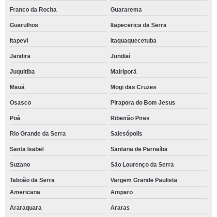
Franco da Rocha
Guararema
Guarulhos
Itapecerica da Serra
Itapevi
Itaquaquecetuba
Jandira
Jundiaí
Juquitiba
Mairiporã
Mauá
Mogi das Cruzes
Osasco
Pirapora do Bom Jesus
Poá
Ribeirão Pires
Rio Grande da Serra
Salesópolis
Santa Isabel
Santana de Parnaíba
Suzano
São Lourenço da Serra
Taboão da Serra
Vargem Grande Paulista
Americana
Amparo
Araraquara
Araras