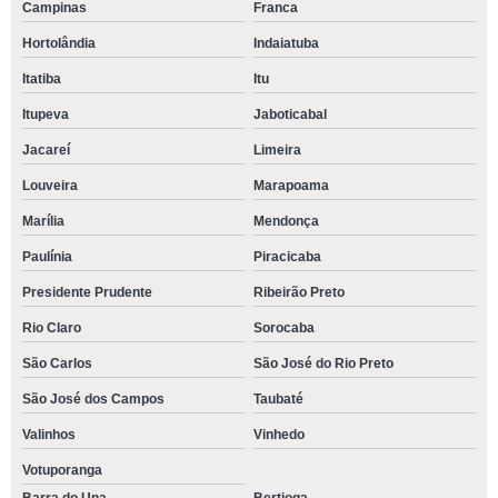
Campinas
Franca
Hortolândia
Indaiatuba
Itatiba
Itu
Itupeva
Jaboticabal
Jacareí
Limeira
Louveira
Marapoama
Marília
Mendonça
Paulínia
Piracicaba
Presidente Prudente
Ribeirão Preto
Rio Claro
Sorocaba
São Carlos
São José do Rio Preto
São José dos Campos
Taubaté
Valinhos
Vinhedo
Votuporanga