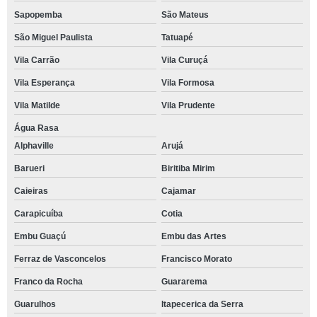
Sapopemba
São Mateus
São Miguel Paulista
Tatuapé
Vila Carrão
Vila Curuçá
Vila Esperança
Vila Formosa
Vila Matilde
Vila Prudente
Água Rasa
Alphaville
Arujá
Barueri
Biritiba Mirim
Caieiras
Cajamar
Carapicuíba
Cotia
Embu Guaçú
Embu das Artes
Ferraz de Vasconcelos
Francisco Morato
Franco da Rocha
Guararema
Guarulhos
Itapecerica da Serra