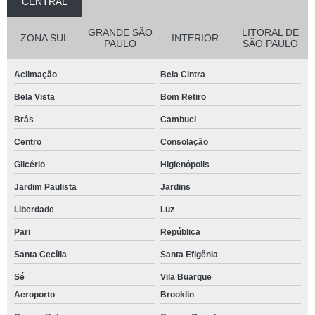
CENTRAL
GRANDE SÃO
LITORAL DE
ZONA SUL
INTERIOR
PAULO
SÃO PAULO
Aclimação
Bela Cintra
Bela Vista
Bom Retiro
Brás
Cambuci
Centro
Consolação
Glicério
Higienópolis
Jardim Paulista
Jardins
Liberdade
Luz
Pari
República
Santa Cecília
Santa Efigênia
Sé
Vila Buarque
Aeroporto
Brooklin