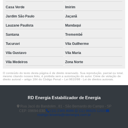
Casa Verde
Imirim
Jardim São Paulo
Jaçanã
Lauzane Paulista
Mandaqui
Santana
Tremembé
Tucuruvi
Vila Guilherme
Vila Gustavo
Vila Maria
Vila Medeiros
Zona Norte
O conteúdo do texto desta página é de direito reservado. Sua reprodução, parcial ou total,
mesmo citando nossos links, é proibida sem a autorização do autor. Crime de violação de
direito autoral – artigo 184 do Código Penal –
Lei 9610/98 - Lei de direitos autorais
.
RD Energia Estabilizador de Energia
Rua Jacó do Bandolim , 81 - São Bernardo do Campo - SP
CEP: 09694-030
(11) 2365 8086
(11) 98920-1203
rodrigo.teixeira@rdenergia.com.br