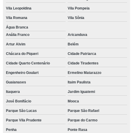
Vila Leopoldina
Vila Pompeia
Vila Romana
Vila Sônia
Água Branca
Anália Franco
Aricanduva
Artur Alvim
Belém
Chácara do Piqueri
Cidade Patriarca
Cidade Quarto Centenário
Cidade Tiradentes
Engenheiro Goulart
Ermelino Matarazzo
Guaianases
Itaim Paulista
Itaquera
Jardim Iguatemi
José Bonifácio
Mooca
Parque São Lucas
Parque São Rafael
Parque Vila Prudente
Parque do Carmo
Penha
Ponte Rasa