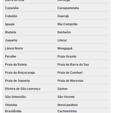
Barra do Una
Bertioga
Cananéia
Caraguatatuba
Cubatão
Guarujá
Iguape
Ilha Comprida
Ilhabela
Itanhaém
Juquehy
Litoral
Litoral Norte
Mongaguá
Peruíbe
Praia Grande
Praia da Baleia
Praia da Barra do Say
Praia da Boiçucanga
Praia de Camburi
Praia de Juquehy
Praia de Maresias
Riviera de São Lourenço
Santos
São Sebastião
São Vicente
Ubatuba
litoral paulista
Brasilândia
Cachoeirinha