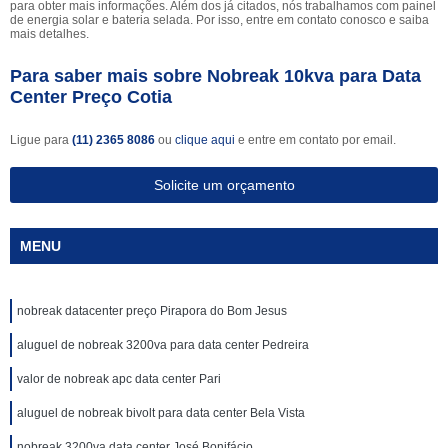
para obter mais informações. Além dos já citados, nós trabalhamos com painel
de energia solar e bateria selada. Por isso, entre em contato conosco e saiba
mais detalhes.
Para saber mais sobre Nobreak 10kva para Data
Center Preço Cotia
Ligue para
(11) 2365 8086
ou
clique aqui
e entre em contato por email.
Solicite um orçamento
MENU
nobreak datacenter preço Pirapora do Bom Jesus
aluguel de nobreak 3200va para data center Pedreira
valor de nobreak apc data center Pari
aluguel de nobreak bivolt para data center Bela Vista
nobreak 3200va data center José Bonifácio