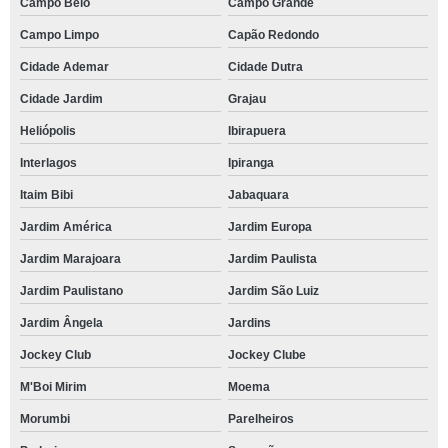
Campo Belo
Campo Grande
Campo Limpo
Capão Redondo
Cidade Ademar
Cidade Dutra
Cidade Jardim
Grajau
Heliópolis
Ibirapuera
Interlagos
Ipiranga
Itaim Bibi
Jabaquara
Jardim América
Jardim Europa
Jardim Marajoara
Jardim Paulista
Jardim Paulistano
Jardim São Luiz
Jardim Ângela
Jardins
Jockey Club
Jockey Clube
M'Boi Mirim
Moema
Morumbi
Parelheiros