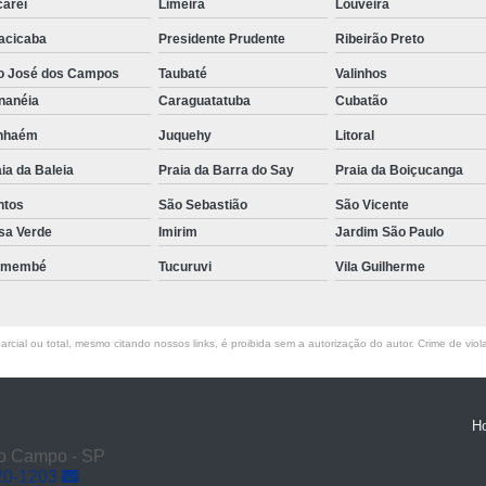
careí
Limeira
Louveira
acicaba
Presidente Prudente
Ribeirão Preto
o José dos Campos
Taubaté
Valinhos
nanéia
Caraguatatuba
Cubatão
anhaém
Juquehy
Litoral
ia da Baleia
Praia da Barra do Say
Praia da Boiçucanga
ntos
São Sebastião
São Vicente
sa Verde
Imirim
Jardim São Paulo
emembé
Tucuruvi
Vila Guilherme
rcial ou total, mesmo citando nossos links, é proibida sem a autorização do autor. Crime de viol
H
do Campo - SP
20-1203