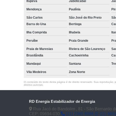
Itupeva
Jaboticabal
Ja
Mendonça
Paulínia
Pir
São Carlos
São José do Rio Preto
Sã
Barra do Una
Bertioga
Ca
Ilha Comprida
Ilhabela
It
Peruíbe
Praia Grande
Pra
Praia de Maresias
Riviera de São Lourenço
Sa
Brasilândia
Cachoeirinha
Ca
Mandaqui
Santana
Tr
Vila Medeiros
Zona Norte
O conteúdo do texto desta página é de direito reservado. Sua reprodução, pa
direitos autorais
.
RD Energia Estabilizador de Energia
Rua Jacó do Bandolim , 81 - São Bernardo 
CEP: 09694-030
(11) 2365 8086
(11) 989