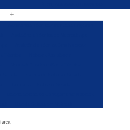
(11) 2365 8086
(11) 98920-1203
Assistência Técnica Autorizada Engetron
ak
Assistência Técnica de Nobreak Apc
 Apc
Assistência Técnica Sms Nobreak
ia Técnica
Nobreak Assistência
ca
Nobreak Sms Assistência Técnica
k Selada
Bateria de Nobreak Selada
da
Bateria para Nobreak Selada
Bateria Selada de Carregamento Nobreak
reak
Bateria Selada em Nobreak
regar Nobreak
Bateria Selada Vlra
iarca
Nobreak
Energia Solar Fotovoltaica