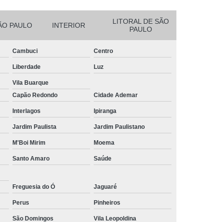
ter
Nobreak para Datacenter
LITORAL DE SÃO
ÃO PAULO
INTERIOR
PAULO
 Center
Nobreak 3kva para Rack
reak de Rack Servidor
Nobreak de Servidor
Cambuci
Centro
ores
Nobreak para 4 Servidores
Liberdade
Luz
enter
Nobreak para Provedor
Vila Buarque
Capão Redondo
Cidade Ademar
nternet
Nobreak para Rack Servidor
Interlagos
Ipiranga
Center
Nobreak de Servidor de Rede
Jardim Paulista
Jardim Paulistano
e
Nobreak para Servidor de Data Center
M'Boi Mirim
Moema
e Rede
Nobreak para Servidor Dell
Santo Amaro
Saúde
eak Servidor
Nobreak Servidor de Rede
Rack Servidor Nobreak
Servidor Nobreak
Freguesia do Ó
Jaguaré
rafia Elétrica
Termografia em Edifícios
Perus
Pinheiros
al
Termografia Infravermelha
São Domingos
Vila Leopoldina