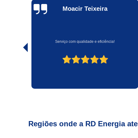
Duarte
Cavalcante
Empresa muito idônea e extremamente competente.
Regiões onde a RD Energia at