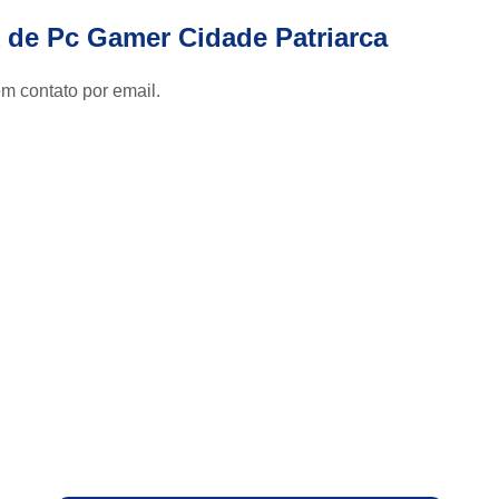
Estabilizador Energia para
 de Pc Gamer Cidade Patriarca
Estabilizador para Colocar na Ind
Aluguel de Nobreak
Aluguel
m contato por email.
Aluguel Nobreak
Al
Locação de Nobreak Hospital
Locação de Ups
Locação No
Conserto de Nobreak
Manutenção em Nobr
Manutenção Nobreak Prev
Manutenção Preventiva de Nob
Manutenção Preventiva Nobreak
Engetron Nobreak
En
Nobreak da Engetron Rd E