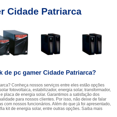
Energia Solar para C
 Cidade Patriarca
Energia Solar para Residencia
En
a
Kit Energia Solar Fotovolt
r
Painel de Energia Solar
Pla
a
s
Estabilizador de Energia
a
Estabilizador de Energia Elétr
Estabilizador de Energ
a
Estabilizador de Tensão 
k de pc gamer Cidade Patriarca?
a
Estabilizador de Tensão Bifási
or
Estabilizador de Tensão Trifásic
arca? Conheça nossos serviços entre eles estão opções
r fotovoltaica, estabilizador, energia solar, transformador,
Estabilizador de Industrias
l e placa de energia solar. Garantimos a satisfação dos
alidade para nossos clientes. Por isso, não deixe de falar
Estabilizador de Voltagem Industri
s com nossos funcionários. Além do que já foi apresentado,
 kit de energia solar, entre outras opções. Saiba mais
Estabilizador Elétrico para Ind