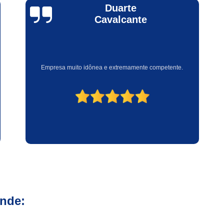
Nobreak Engetron Senoidal 
Felipe
Nobreak Senoidal da Eng
Ferlandes
Nobreak Senoidal Inteligente da Eng
Rd Energia Nobreak Engetron
Ótima empresa, atendimento excelente. Equipe competente e
Nobreak Industrial 100kva
Nobre
responsável.
Nobreak Industrial Online
Nobrea
Nobreak para Indústria
Nobr
Nobreak de Computador
Nobreak Filtro de Linha de 
Nobreak para Pc
Nobreak para 
Nobreak 10kva Data Cent
Nobreak 3200va Data Cent
ende:
Nobreak Apc Data Cent
Nobreak Bivolt para Data Center