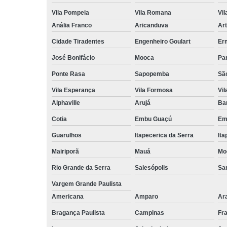
Vila Pompeia
Vila Romana
Vil
Anália Franco
Aricanduva
Art
Cidade Tiradentes
Engenheiro Goulart
Er
José Bonifácio
Mooca
Pa
Ponte Rasa
Sapopemba
Sã
Vila Esperança
Vila Formosa
Vil
Alphaville
Arujá
Ba
Cotia
Embu Guaçú
Em
Guarulhos
Itapecerica da Serra
Ita
Mairiporã
Mauá
Mo
Rio Grande da Serra
Salesópolis
San
Vargem Grande Paulista
Americana
Amparo
Ar
Bragança Paulista
Campinas
Fr