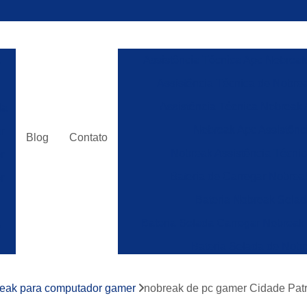
a
Assistência Técnica Apc Nobreak
Assistência Técnica de Nobre
Assistência Técnica Nobreak
da
Nobreak Apc Assistênc
r
Blog
Contato
Nobreak Assistência Técni
r
Bateria de Carregar Nobrea
r
Bateria Nobreak Sela
Bateria Selada Carregar Nobreak
e
Bateria Selada de Nob
o
Bateria Selada para Car
eak para computador gamer
nobreak de pc gamer Cidade Patr
Bateria Vrla Selada para 