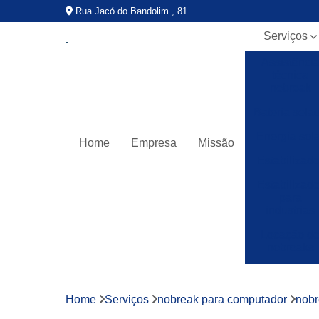
Rua Jacó do Bandolim , 81
Serviços
Assistênci
técnica
nobreak
Bateria sela
Energia sola
Home
Empresa
Missão
Estabilizado
Estabilizado
para
industrias
Locação d
nobreaks
Manutençã
de nobreak
Home
Serviços
nobreak para computador
nobr
Nobreak