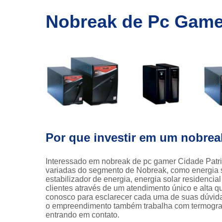
Nobreak
Nobreak de Pc Gamer
industriais
Nobreak par
computado
Nobreak par
data center
Nobreak par
servidor
Nobreak par
servidores
Por que investir em um nobrea
Termografi
Transformad
Interessado em nobreak de pc gamer Cidade Patri
variadas do segmento de Nobreak, como energia sola
estabilizador de energia, energia solar residencia
clientes através de um atendimento único e alta qu
conosco para esclarecer cada uma de suas dúvida
o empreendimento também trabalha com termografia
entrando em contato.