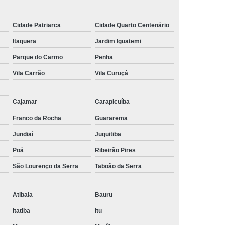
 Preditiva
Termografia Mecânica
Cidade Patriarca
Cidade Quarto Centenário
trias
Termografia para Prédios
Itaquera
Jardim Iguatemi
avermelho
Termografia Predial
Parque do Carmo
Penha
ásico
Auto Transformador Trifásico
Vila Carrão
Vila Curuçá
or
Transformador de Energia Monofásico
 Trifásico
Transformador Isolador
Cajamar
Carapicuíba
ásico
Transformador Isolador Trifásico
Franco da Rocha
Guararema
Transformador Monofásico Isolador
Jundiaí
Juquitiba
dor Trifásico Isolador
Poá
Ribeirão Pires
São Lourenço da Serra
Taboão da Serra
Atibaia
Bauru
Itatiba
Itu