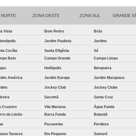
Nobreak de Data Cen
 NORTE
ZONA OESTE
ZONA SUL
GRANDE S
Nobreak para Rack Data
Nobreak Bom para Servidor
Nob
a Vista
Bom Retiro
Brás
Nobreak para 2 Servid
ienópolis
Jardim Paulista
Jardins
Nobreak para Data C
ta Cecília
Santa Efigênia
Sé
mpo Belo
Campo Grande
Campo Limpo
Nobreak para Provedor de I
ajau
Heliópolis
Ibirapuera
Nobreak de Servidor Data 
rdim América
Jardim Europa
Jardim Marajoara
Nobreak de Servidor para Red
rdins
Jockey Club
Jockey Clube
Nobreak para Servidor d
dreira
Sacomã
Santa Cruz
Nobreak Rack Servidor
Nobr
a Cruzeiro
Vila Mariana
Água Funda
Nobreak Sms para Servidor
rro do Limão
Barra Funda
Butantã
Termografia Edifícios
Termog
pa
Pacaembu
Perdizes
Termografia Industri
poso Tavares
Rio Pequeno
Sumaré