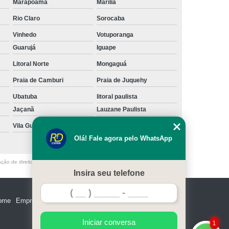
Marapoama
Marília
Rio Claro
Sorocaba
Vinhedo
Votuporanga
Guarujá
Iguape
Litoral Norte
Mongaguá
Praia de Camburi
Praia de Juquehy
Ubatuba
litoral paulista
Jaçanã
Lauzane Paulista
Vila Gustavo
Vila Maria
Olá! Fale agora pelo WhatsApp
ação de direito autoral – artigo 184 do Código Penal –
Lei 9610/98 - Lei de
Insira seu telefone
ome
Empresa
Missão
Serviços
Contato
Mapa do site
Iniciar conversa
1