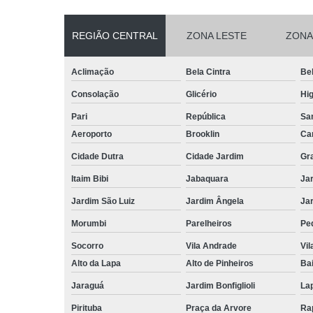
REGIÃO CENTRAL
ZONA LESTE
ZONA
Aclimação
Bela Cintra
Bel
Consolação
Glicério
Hig
Pari
República
San
Aeroporto
Brooklin
Ca
Cidade Dutra
Cidade Jardim
Gr
Itaim Bibi
Jabaquara
Ja
Jardim São Luiz
Jardim Ângela
Ja
Morumbi
Parelheiros
Pe
Socorro
Vila Andrade
Vil
Alto da Lapa
Alto de Pinheiros
Bai
Jaraguá
Jardim Bonfiglioli
La
Pirituba
Praça da Arvore
Ra