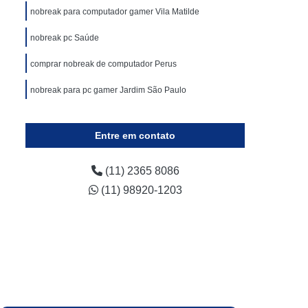
 Industrias
Estabilizador Industrias
nobreak para computador gamer Vila Matilde
ustrias
Estabilizador Voltagem Industrias
nobreak pc Saúde
 de Nobreak Hospitalar
Aluguel de Ups
comprar nobreak de computador Perus
uguel Ups
Locação de Nobreak
nobreak para pc gamer Jardim São Paulo
ar
Locação de Nobreak para Hospital
break
Locação Ups
Nobreak Locação
Entre em contato
Manutenção de Nobreak Preventiva
eak
Manutenção Nobreak Apc
(11) 2365 8086
(11) 98920-1203
entiva
Manutenção para Nobreak
reak
Manutenção Preventiva em Nobreak
Nobreak Conserto
Nobreak Manutenção
getron Nobreak Senoidal Inteligente
nergia
Nobreak Engetron Senoidal