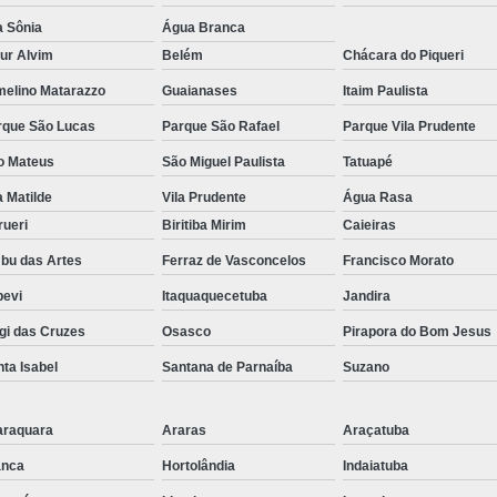
Termografia Manutenção
a Sônia
Água Branca
ur Alvim
Belém
Chácara do Piqueri
Termografia para Indus
melino Matarazzo
Guaianases
Itaim Paulista
Termografia por Infr
rque São Lucas
Parque São Rafael
Parque Vila Prudente
Auto Transformador Monof
o Mateus
São Miguel Paulista
Tatuapé
Transformador de Energia Isolad
a Matilde
Vila Prudente
Água Rasa
Transformador de Energia
rueri
Biritiba Mirim
Caieiras
Transformador Isolador Monof
bu das Artes
Ferraz de Vasconcelos
Francisco Morato
Transformador Monofásico
pevi
Itaquaquecetuba
Jandira
Transforma
gi das Cruzes
Osasco
Pirapora do Bom Jesus
ta Isabel
Santana de Parnaíba
Suzano
araquara
Araras
Araçatuba
anca
Hortolândia
Indaiatuba