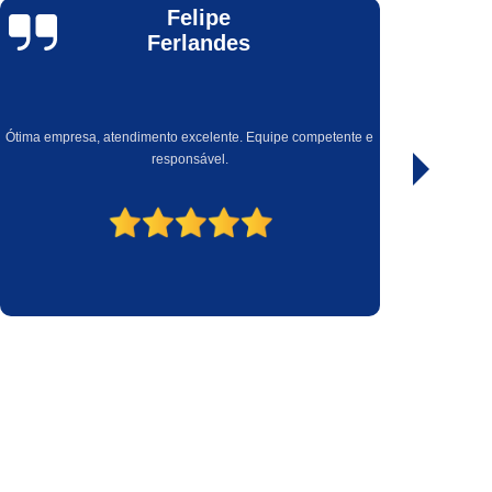
Inteligente
Nobreak Marca Engetron
Dante Augusto
etron
Nobreak Senoidal Engetron
etron
Nobreak Senoidal Inteligente Engetron
Nobreak Indústria
Nobreak Industrial
Serviço de qualidade e com atendimento com total excelência.
ak Industrial 10kva
Nobreak Industrial 5kva
k Industrial Sms
Nobreak Industrial Trifásico
eak Ups Industrial
Nobreak Computador
Nobreak de Pc
Nobreak de Pc Gamer
Pc
Nobreak para Computador Gamer
Pc Gamer
Nobreak Pc
Nobreak Pc Gamer
er
Nobreak 10kva para Data Center
er
Nobreak 3200va para Data Center
er
Nobreak Apc para Data Center
Nobreak Data Center
Nobreak Datacenter