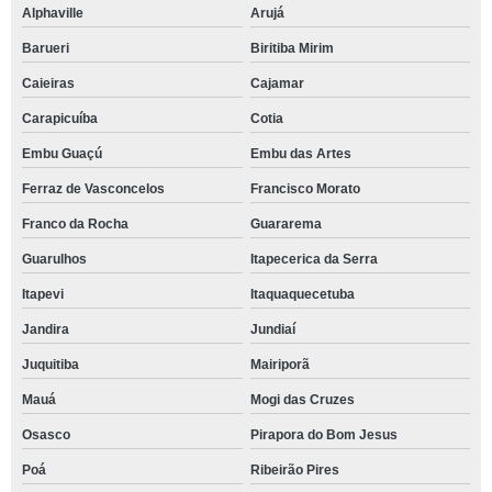
Alphaville
Arujá
Barueri
Biritiba Mirim
Caieiras
Cajamar
Carapicuíba
Cotia
Embu Guaçú
Embu das Artes
Ferraz de Vasconcelos
Francisco Morato
Franco da Rocha
Guararema
Guarulhos
Itapecerica da Serra
Itapevi
Itaquaquecetuba
Jandira
Jundiaí
Juquitiba
Mairiporã
Mauá
Mogi das Cruzes
Osasco
Pirapora do Bom Jesus
Poá
Ribeirão Pires