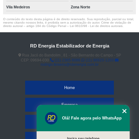
Vila Medeiros
Zona Norte
O conteúdo do texto desta página é de direito reservado. Sua reprodução, parcial ou total,
mesmo citando nossos links, é proibida sem a autorização do autor. Crime de violação de
direito autoral – artigo 184 do Código Penal –
Lei 9610/98 - Lei de direitos autorais
.
RD Energia Estabilizador de Energia
Rua Jacó do Bandolim , 81 - São Bernardo do Campo - SP
CEP: 09694-030
(11) 2365 8086
(11) 98920-1203
rodrigo.teixeira@rdenergia.com.br
Home
Empresa
Olá! Fale agora pelo WhatsApp
Missão
Serviços
Insira seu telefone