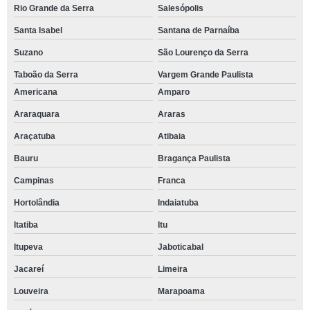
Rio Grande da Serra
Salesópolis
Santa Isabel
Santana de Parnaíba
Suzano
São Lourenço da Serra
Taboão da Serra
Vargem Grande Paulista
Americana
Amparo
Araraquara
Araras
Araçatuba
Atibaia
Bauru
Bragança Paulista
Campinas
Franca
Hortolândia
Indaiatuba
Itatiba
Itu
Itupeva
Jaboticabal
Jacareí
Limeira
Louveira
Marapoama