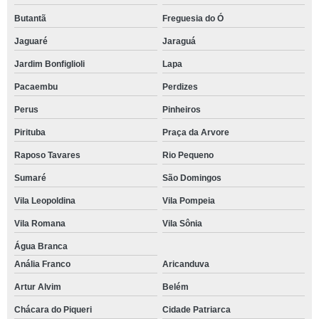
Butantã
Freguesia do Ó
Jaguaré
Jaraguá
Jardim Bonfiglioli
Lapa
Pacaembu
Perdizes
Perus
Pinheiros
Pirituba
Praça da Arvore
Raposo Tavares
Rio Pequeno
Sumaré
São Domingos
Vila Leopoldina
Vila Pompeia
Vila Romana
Vila Sônia
Água Branca
Anália Franco
Aricanduva
Artur Alvim
Belém
Chácara do Piqueri
Cidade Patriarca