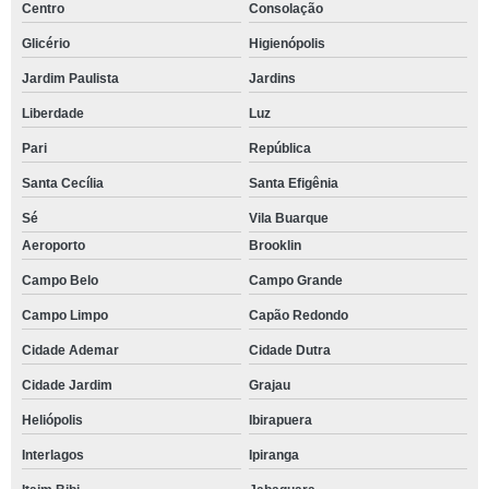
Centro
Consolação
Glicério
Higienópolis
Jardim Paulista
Jardins
Liberdade
Luz
Pari
República
Santa Cecília
Santa Efigênia
Sé
Vila Buarque
Aeroporto
Brooklin
Campo Belo
Campo Grande
Campo Limpo
Capão Redondo
Cidade Ademar
Cidade Dutra
Cidade Jardim
Grajau
Heliópolis
Ibirapuera
Interlagos
Ipiranga