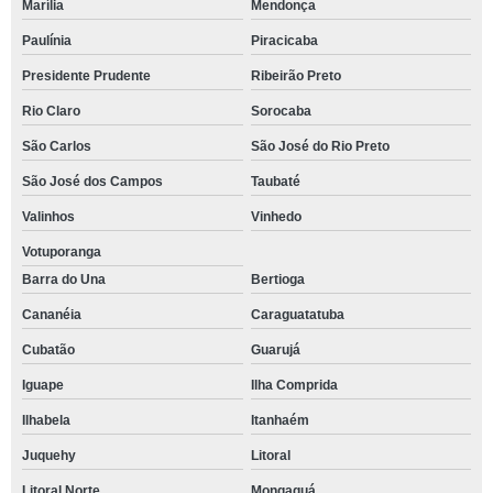
Marília
Mendonça
Paulínia
Piracicaba
Presidente Prudente
Ribeirão Preto
Rio Claro
Sorocaba
São Carlos
São José do Rio Preto
São José dos Campos
Taubaté
Valinhos
Vinhedo
Votuporanga
Barra do Una
Bertioga
Cananéia
Caraguatatuba
Cubatão
Guarujá
Iguape
Ilha Comprida
Ilhabela
Itanhaém
Juquehy
Litoral
Litoral Norte
Mongaguá