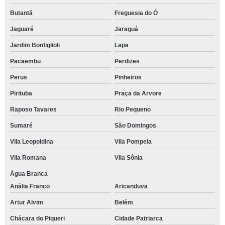
Butantã
Freguesia do Ó
Jaguaré
Jaraguá
Jardim Bonfiglioli
Lapa
Pacaembu
Perdizes
Perus
Pinheiros
Pirituba
Praça da Arvore
Raposo Tavares
Rio Pequeno
Sumaré
São Domingos
Vila Leopoldina
Vila Pompeia
Vila Romana
Vila Sônia
Água Branca
Anália Franco
Aricanduva
Artur Alvim
Belém
Chácara do Piqueri
Cidade Patriarca