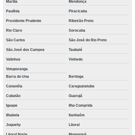
Marília
Mendonça
Paulínia
Piracicaba
Presidente Prudente
Ribeirão Preto
Rio Claro
Sorocaba
São Carlos
São José do Rio Preto
São José dos Campos
Taubaté
Valinhos
Vinhedo
Votuporanga
Barra do Una
Bertioga
Cananéia
Caraguatatuba
Cubatão
Guarujá
Iguape
Ilha Comprida
Ilhabela
Itanhaém
Juquehy
Litoral
Litoral Norte
Mongaguá