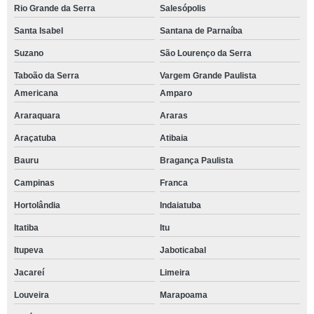
Rio Grande da Serra
Salesópolis
Santa Isabel
Santana de Parnaíba
Suzano
São Lourenço da Serra
Taboão da Serra
Vargem Grande Paulista
Americana
Amparo
Araraquara
Araras
Araçatuba
Atibaia
Bauru
Bragança Paulista
Campinas
Franca
Hortolândia
Indaiatuba
Itatiba
Itu
Itupeva
Jaboticabal
Jacareí
Limeira
Louveira
Marapoama