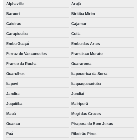
Alphaville
Arujá
Barueri
Biritiba Mirim
Caieiras
Cajamar
Carapicuíba
Cotia
Embu Guaçú
Embu das Artes
Ferraz de Vasconcelos
Francisco Morato
Franco da Rocha
Guararema
Guarulhos
Itapecerica da Serra
Itapevi
Itaquaquecetuba
Jandira
Jundiaí
Juquitiba
Mairiporã
Mauá
Mogi das Cruzes
Osasco
Pirapora do Bom Jesus
Poá
Ribeirão Pires