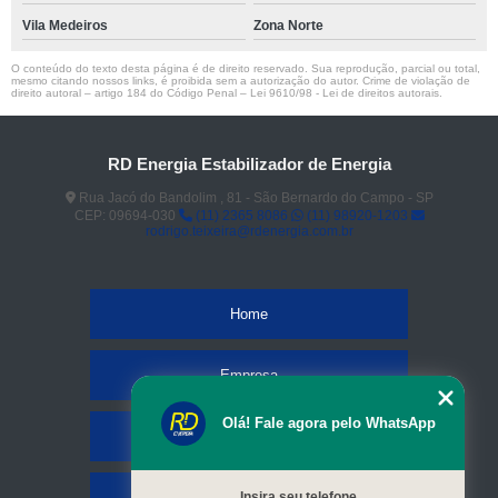
Vila Medeiros
Zona Norte
O conteúdo do texto desta página é de direito reservado. Sua reprodução, parcial ou total,
mesmo citando nossos links, é proibida sem a autorização do autor. Crime de violação de
direito autoral – artigo 184 do Código Penal –
Lei 9610/98 - Lei de direitos autorais
.
RD Energia Estabilizador de Energia
Rua Jacó do Bandolim , 81 - São Bernardo do Campo - SP
CEP: 09694-030
(11) 2365 8086
(11) 98920-1203
rodrigo.teixeira@rdenergia.com.br
Home
Empresa
Olá! Fale agora pelo WhatsApp
Missão
Serviços
Insira seu telefone