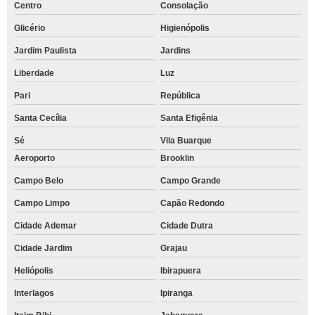
Centro
Consolação
Glicério
Higienópolis
Jardim Paulista
Jardins
Liberdade
Luz
Pari
República
Santa Cecília
Santa Efigênia
Sé
Vila Buarque
Aeroporto
Brooklin
Campo Belo
Campo Grande
Campo Limpo
Capão Redondo
Cidade Ademar
Cidade Dutra
Cidade Jardim
Grajau
Heliópolis
Ibirapuera
Interlagos
Ipiranga