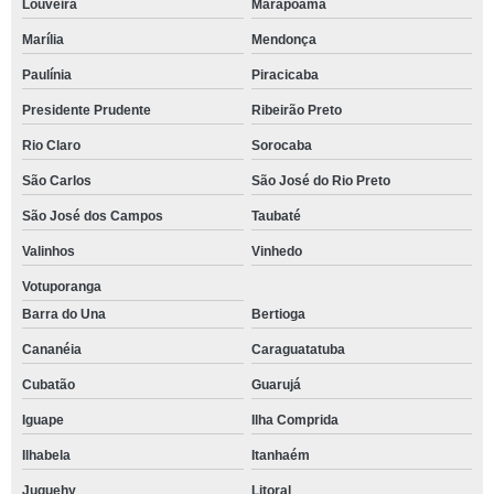
Louveira
Marapoama
Marília
Mendonça
Paulínia
Piracicaba
Presidente Prudente
Ribeirão Preto
Rio Claro
Sorocaba
São Carlos
São José do Rio Preto
São José dos Campos
Taubaté
Valinhos
Vinhedo
Votuporanga
Barra do Una
Bertioga
Cananéia
Caraguatatuba
Cubatão
Guarujá
Iguape
Ilha Comprida
Ilhabela
Itanhaém
Juquehy
Litoral