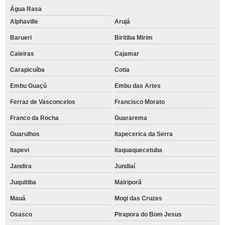
Água Rasa
Alphaville
Arujá
Barueri
Biritiba Mirim
Caieiras
Cajamar
Carapicuíba
Cotia
Embu Guaçú
Embu das Artes
Ferraz de Vasconcelos
Francisco Morato
Franco da Rocha
Guararema
Guarulhos
Itapecerica da Serra
Itapevi
Itaquaquecetuba
Jandira
Jundiaí
Juquitiba
Mairiporã
Mauá
Mogi das Cruzes
Osasco
Pirapora do Bom Jesus