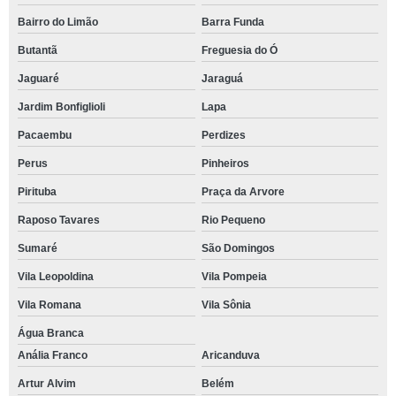
Bairro do Limão
Barra Funda
Butantã
Freguesia do Ó
Jaguaré
Jaraguá
Jardim Bonfiglioli
Lapa
Pacaembu
Perdizes
Perus
Pinheiros
Pirituba
Praça da Arvore
Raposo Tavares
Rio Pequeno
Sumaré
São Domingos
Vila Leopoldina
Vila Pompeia
Vila Romana
Vila Sônia
Água Branca
Anália Franco
Aricanduva
Artur Alvim
Belém