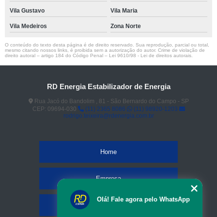
Vila Gustavo
Vila Maria
Vila Medeiros
Zona Norte
O conteúdo do texto desta página é de direito reservado. Sua reprodução, parcial ou total,
mesmo citando nossos links, é proibida sem a autorização do autor. Crime de violação de
direito autoral – artigo 184 do Código Penal –
Lei 9610/98 - Lei de direitos autorais
.
RD Energia Estabilizador de Energia
Rua Jacó do Bandolim , 81 - São Bernardo do Campo - SP
CEP: 09694-030
(11) 2365 8086
(11) 98920-1203
rodrigo.teixeira@rdenergia.com.br
Home
Empresa
Olá! Fale agora pelo WhatsApp
Missão