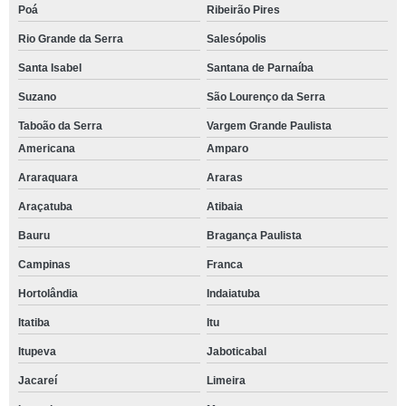
Poá
Ribeirão Pires
Rio Grande da Serra
Salesópolis
Santa Isabel
Santana de Parnaíba
Suzano
São Lourenço da Serra
Taboão da Serra
Vargem Grande Paulista
Americana
Amparo
Araraquara
Araras
Araçatuba
Atibaia
Bauru
Bragança Paulista
Campinas
Franca
Hortolândia
Indaiatuba
Itatiba
Itu
Itupeva
Jaboticabal
Jacareí
Limeira