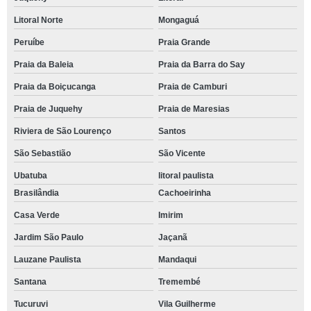
Litoral Norte
Mongaguá
Peruíbe
Praia Grande
Praia da Baleia
Praia da Barra do Say
Praia da Boiçucanga
Praia de Camburi
Praia de Juquehy
Praia de Maresias
Riviera de São Lourenço
Santos
São Sebastião
São Vicente
Ubatuba
litoral paulista
Brasilândia
Cachoeirinha
Casa Verde
Imirim
Jardim São Paulo
Jaçanã
Lauzane Paulista
Mandaqui
Santana
Tremembé
Tucuruvi
Vila Guilherme