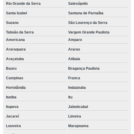
Rio Grande da Serra
Salesópolis
Santa Isabel
Santana de Parnaíba
Suzano
São Lourenço da Serra
Taboão da Serra
Vargem Grande Paulista
Americana
Amparo
Araraquara
Araras
Araçatuba
Atibaia
Bauru
Bragança Paulista
Campinas
Franca
Hortolândia
Indaiatuba
Itatiba
Itu
Itupeva
Jaboticabal
Jacareí
Limeira
Louveira
Marapoama