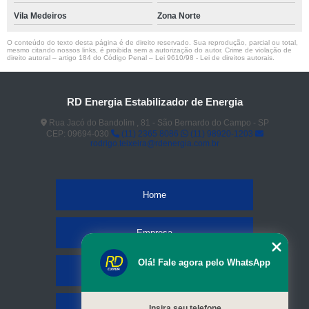
Vila Medeiros
Zona Norte
O conteúdo do texto desta página é de direito reservado. Sua reprodução, parcial ou total,
mesmo citando nossos links, é proibida sem a autorização do autor. Crime de violação de
direito autoral – artigo 184 do Código Penal –
Lei 9610/98 - Lei de direitos autorais
.
RD Energia Estabilizador de Energia
Rua Jacó do Bandolim , 81 - São Bernardo do Campo - SP
CEP: 09694-030
(11) 2365 8086
(11) 98920-1203
rodrigo.teixeira@rdenergia.com.br
Home
Empresa
Olá! Fale agora pelo WhatsApp
Missão
Serviços
Insira seu telefone