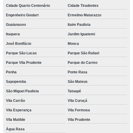
Cidade Quarto Centenário
Cidade Tiradentes
Engenheiro Goulart
Ermelino Matarazzo
Guaianases
Itaim Paulista
Itaquera
Jardim Iguatemi
José Bonifácio
Mooca
Parque São Lucas
Parque São Rafael
Parque Vila Prudente
Parque do Carmo
Penha
Ponte Rasa
Sapopemba
São Mateus
São Miguel Paulista
Tatuapé
Vila Carrão
Vila Curuçá
Vila Esperança
Vila Formosa
Vila Matilde
Vila Prudente
Água Rasa