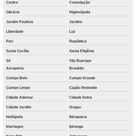
Centro
Consolação
Glicério
Higienópolis
Jardim Paulista
Jardins
Liberdade
Luz
Pari
República
Santa Cecília
Santa Efigênia
Sé
Vila Buarque
Aeroporto
Brooklin
Campo Belo
Campo Grande
Campo Limpo
Capão Redondo
Cidade Ademar
Cidade Dutra
Cidade Jardim
Grajau
Heliópolis
Ibirapuera
Interlagos
Ipiranga