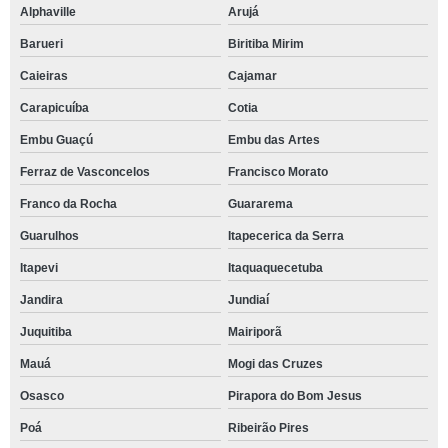
Alphaville
Arujá
Barueri
Biritiba Mirim
Caieiras
Cajamar
Carapicuíba
Cotia
Embu Guaçú
Embu das Artes
Ferraz de Vasconcelos
Francisco Morato
Franco da Rocha
Guararema
Guarulhos
Itapecerica da Serra
Itapevi
Itaquaquecetuba
Jandira
Jundiaí
Juquitiba
Mairiporã
Mauá
Mogi das Cruzes
Osasco
Pirapora do Bom Jesus
Poá
Ribeirão Pires