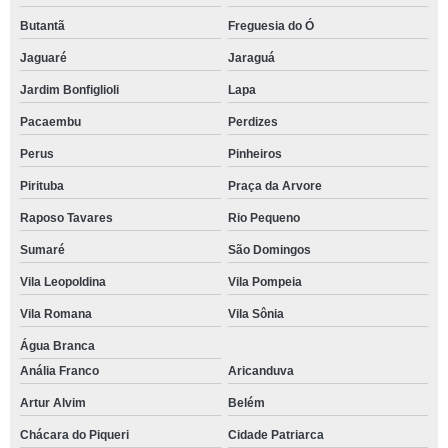
Butantã
Freguesia do Ó
Jaguaré
Jaraguá
Jardim Bonfiglioli
Lapa
Pacaembu
Perdizes
Perus
Pinheiros
Pirituba
Praça da Arvore
Raposo Tavares
Rio Pequeno
Sumaré
São Domingos
Vila Leopoldina
Vila Pompeia
Vila Romana
Vila Sônia
Água Branca
Anália Franco
Aricanduva
Artur Alvim
Belém
Chácara do Piqueri
Cidade Patriarca