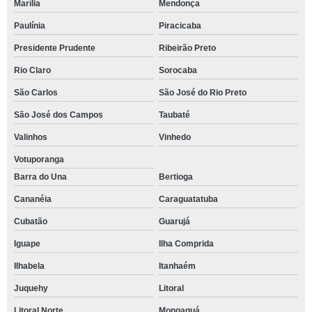
Marília
Mendonça
Paulínia
Piracicaba
Presidente Prudente
Ribeirão Preto
Rio Claro
Sorocaba
São Carlos
São José do Rio Preto
São José dos Campos
Taubaté
Valinhos
Vinhedo
Votuporanga
Barra do Una
Bertioga
Cananéia
Caraguatatuba
Cubatão
Guarujá
Iguape
Ilha Comprida
Ilhabela
Itanhaém
Juquehy
Litoral
Litoral Norte
Mongaguá