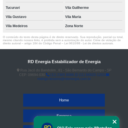
Tucuruvi
Vila Guilherme
Vila Gustavo
Vila Maria
Vila Medeiros
Zona Norte
O conteúdo do texto desta página é de direito reservado. Sua reprodução, parcial ou total,
mesmo citando nossos links, é proibida sem a autorização do autor. Crime de violação de
direito autoral – artigo 184 do Código Penal –
Lei 9610/98 - Lei de direitos autorais
.
RD Energia Estabilizador de Energia
Rua Jacó do Bandolim , 81 - São Bernardo do Campo - SP
CEP: 09694-030
(11) 2365 8086
(11) 98920-1203
rodrigo.teixeira@rdenergia.com.br
Home
Empresa