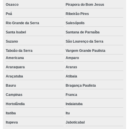
Osasco
Pirapora do Bom Jesus
Poá
Ribeirão Pires
Rio Grande da Serra
Salesópolis
Santa Isabel
Santana de Parnaíba
Suzano
São Lourenço da Serra
Taboão da Serra
Vargem Grande Paulista
Americana
Amparo
Araraquara
Araras
Araçatuba
Atibaia
Bauru
Bragança Paulista
Campinas
Franca
Hortolândia
Indaiatuba
Itatiba
Itu
Itupeva
Jaboticabal