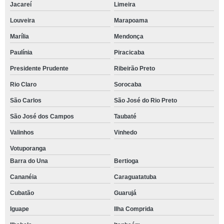
Jacareí
Limeira
Louveira
Marapoama
Marília
Mendonça
Paulínia
Piracicaba
Presidente Prudente
Ribeirão Preto
Rio Claro
Sorocaba
São Carlos
São José do Rio Preto
São José dos Campos
Taubaté
Valinhos
Vinhedo
Votuporanga
Barra do Una
Bertioga
Cananéia
Caraguatatuba
Cubatão
Guarujá
Iguape
Ilha Comprida