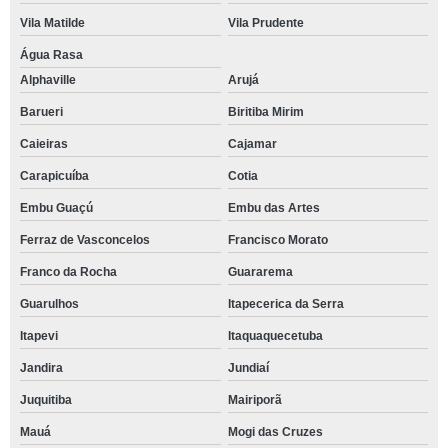
Vila Matilde
Vila Prudente
Água Rasa
Alphaville
Arujá
Barueri
Biritiba Mirim
Caieiras
Cajamar
Carapicuíba
Cotia
Embu Guaçú
Embu das Artes
Ferraz de Vasconcelos
Francisco Morato
Franco da Rocha
Guararema
Guarulhos
Itapecerica da Serra
Itapevi
Itaquaquecetuba
Jandira
Jundiaí
Juquitiba
Mairiporã
Mauá
Mogi das Cruzes