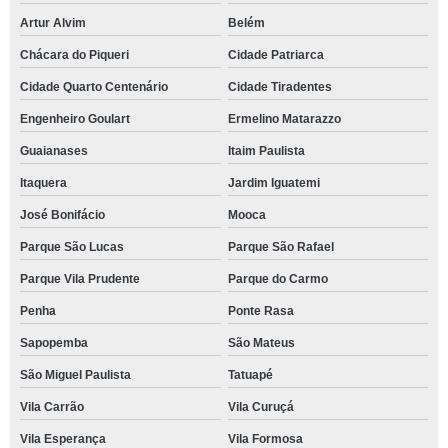
Artur Alvim
Belém
Chácara do Piqueri
Cidade Patriarca
Cidade Quarto Centenário
Cidade Tiradentes
Engenheiro Goulart
Ermelino Matarazzo
Guaianases
Itaim Paulista
Itaquera
Jardim Iguatemi
José Bonifácio
Mooca
Parque São Lucas
Parque São Rafael
Parque Vila Prudente
Parque do Carmo
Penha
Ponte Rasa
Sapopemba
São Mateus
São Miguel Paulista
Tatuapé
Vila Carrão
Vila Curuçá
Vila Esperança
Vila Formosa