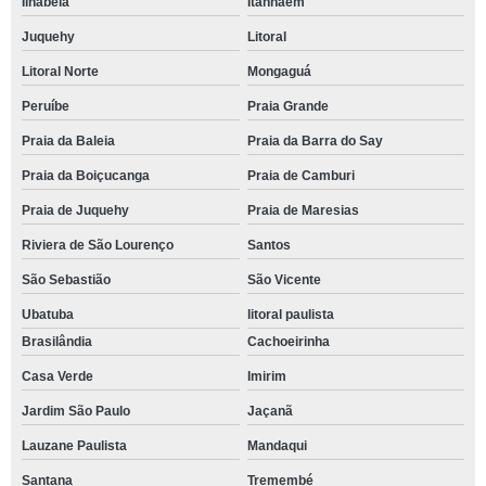
Ilhabela
Itanhaém
Juquehy
Litoral
Litoral Norte
Mongaguá
Peruíbe
Praia Grande
Praia da Baleia
Praia da Barra do Say
Praia da Boiçucanga
Praia de Camburi
Praia de Juquehy
Praia de Maresias
Riviera de São Lourenço
Santos
São Sebastião
São Vicente
Ubatuba
litoral paulista
Brasilândia
Cachoeirinha
Casa Verde
Imirim
Jardim São Paulo
Jaçanã
Lauzane Paulista
Mandaqui
Santana
Tremembé