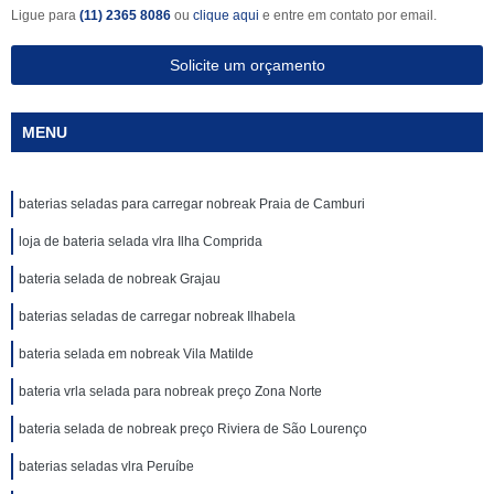
Ligue para
(11) 2365 8086
ou
clique aqui
e entre em contato por email.
Solicite um orçamento
MENU
baterias seladas para carregar nobreak Praia de Camburi
loja de bateria selada vlra Ilha Comprida
bateria selada de nobreak Grajau
baterias seladas de carregar nobreak Ilhabela
bateria selada em nobreak Vila Matilde
bateria vrla selada para nobreak preço Zona Norte
bateria selada de nobreak preço Riviera de São Lourenço
baterias seladas vlra Peruíbe