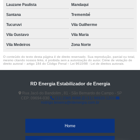
Lauzane Paulista
Mandaqui
Santana
Tremembé
Tucuruvi
Vila Guilherme
Vila Gustavo
Vila Maria
Vila Medeiros
Zona Norte
O conteúdo do texto desta página é de direito reservado. Sua reprodução, parcial ou total,
mesmo citando nossos links, é proibida sem a autorização do autor. Crime de violação de
direito autoral – artigo 184 do Código Penal –
Lei 9610/98 - Lei de direitos autorais
.
RD Energia Estabilizador de Energia
Rua Jacó do Bandolim , 81 - São Bernardo do Campo - SP
CEP: 09694-030
(11) 2365 8086
(11) 98920-1203
rodrigo.teixeira@rdenergia.com.br
Home