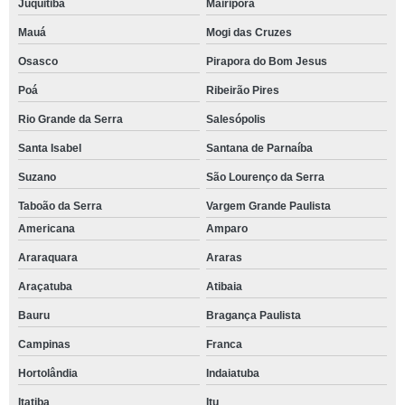
Juquitiba
Mairiporã
Mauá
Mogi das Cruzes
Osasco
Pirapora do Bom Jesus
Poá
Ribeirão Pires
Rio Grande da Serra
Salesópolis
Santa Isabel
Santana de Parnaíba
Suzano
São Lourenço da Serra
Taboão da Serra
Vargem Grande Paulista
Americana
Amparo
Araraquara
Araras
Araçatuba
Atibaia
Bauru
Bragança Paulista
Campinas
Franca
Hortolândia
Indaiatuba
Itatiba
Itu