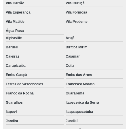
Vila Carrão
Vila Curuçá
Vila Esperança
Vila Formosa
Vila Matilde
Vila Prudente
Água Rasa
Alphaville
Arujá
Barueri
Biritiba Mirim
Caieiras
Cajamar
Carapicuíba
Cotia
Embu Guaçú
Embu das Artes
Ferraz de Vasconcelos
Francisco Morato
Franco da Rocha
Guararema
Guarulhos
Itapecerica da Serra
Itapevi
Itaquaquecetuba
Jandira
Jundiaí