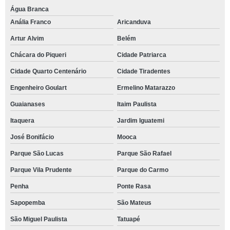
Água Branca
Anália Franco
Aricanduva
Artur Alvim
Belém
Chácara do Piqueri
Cidade Patriarca
Cidade Quarto Centenário
Cidade Tiradentes
Engenheiro Goulart
Ermelino Matarazzo
Guaianases
Itaim Paulista
Itaquera
Jardim Iguatemi
José Bonifácio
Mooca
Parque São Lucas
Parque São Rafael
Parque Vila Prudente
Parque do Carmo
Penha
Ponte Rasa
Sapopemba
São Mateus
São Miguel Paulista
Tatuapé