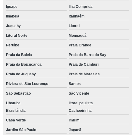
Iguape
Ilha Comprida
Ilhabela
Itanhaém
Juquehy
Litoral
Litoral Norte
Mongaguá
Peruíbe
Praia Grande
Praia da Baleia
Praia da Barra do Say
Praia da Boiçucanga
Praia de Camburi
Praia de Juquehy
Praia de Maresias
Riviera de São Lourenço
Santos
São Sebastião
São Vicente
Ubatuba
litoral paulista
Brasilândia
Cachoeirinha
Casa Verde
Imirim
Jardim São Paulo
Jaçanã