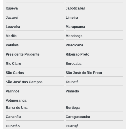
Itupeva
Jaboticabal
Jacareí
Limeira
Louveira
Marapoama
Marília
Mendonça
Paulínia
Piracicaba
Presidente Prudente
Ribeirão Preto
Rio Claro
Sorocaba
São Carlos
São José do Rio Preto
São José dos Campos
Taubaté
Valinhos
Vinhedo
Votuporanga
Barra do Una
Bertioga
Cananéia
Caraguatatuba
Cubatão
Guarujá