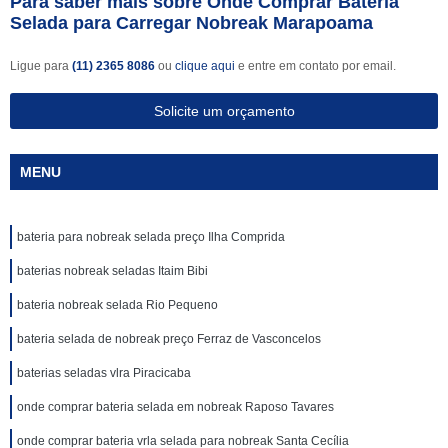
Para saber mais sobre Onde Comprar Bateria
Selada para Carregar Nobreak Marapoama
Ligue para
(11) 2365 8086
ou
clique aqui
e entre em contato por email.
Solicite um orçamento
MENU
bateria para nobreak selada preço Ilha Comprida
baterias nobreak seladas Itaim Bibi
bateria nobreak selada Rio Pequeno
bateria selada de nobreak preço Ferraz de Vasconcelos
baterias seladas vlra Piracicaba
onde comprar bateria selada em nobreak Raposo Tavares
onde comprar bateria vrla selada para nobreak Santa Cecília