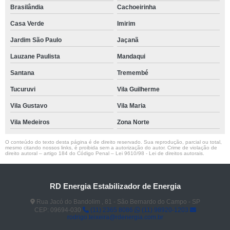
Brasilândia
Cachoeirinha
Casa Verde
Imirim
Jardim São Paulo
Jaçanã
Lauzane Paulista
Mandaqui
Santana
Tremembé
Tucuruvi
Vila Guilherme
Vila Gustavo
Vila Maria
Vila Medeiros
Zona Norte
O conteúdo do texto desta página é de direito reservado. Sua reprodução, parcial ou total,
mesmo citando nossos links, é proibida sem a autorização do autor. Crime de violação de
direito autoral – artigo 184 do Código Penal –
Lei 9610/98 - Lei de direitos autorais
.
RD Energia Estabilizador de Energia
Rua Jacó do Bandolim , 81 - São Bernardo do Campo - SP
CEP: 09694-030
(11) 2365 8086
(11) 98920-1203
rodrigo.teixeira@rdenergia.com.br