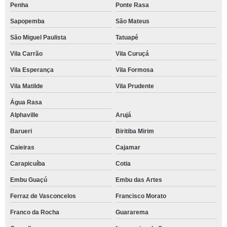
Penha
Ponte Rasa
Sapopemba
São Mateus
São Miguel Paulista
Tatuapé
Vila Carrão
Vila Curuçá
Vila Esperança
Vila Formosa
Vila Matilde
Vila Prudente
Água Rasa
Alphaville
Arujá
Barueri
Biritiba Mirim
Caieiras
Cajamar
Carapicuíba
Cotia
Embu Guaçú
Embu das Artes
Ferraz de Vasconcelos
Francisco Morato
Franco da Rocha
Guararema