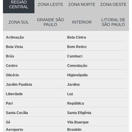
REGIÃO
ZONA LESTE
ZONA NORTE
ZONA OESTE
CENTRAL
GRANDE SÃO
LITORAL DE
ZONA SUL
INTERIOR
PAULO
SÃO PAULO
Aclimação
Bela Cintra
Bela Vista
Bom Retiro
Brás
Cambuci
Centro
Consolação
Glicério
Higienópolis
Jardim Paulista
Jardins
Liberdade
Luz
Pari
República
Santa Cecília
Santa Efigênia
Sé
Vila Buarque
Aeroporto
Brooklin