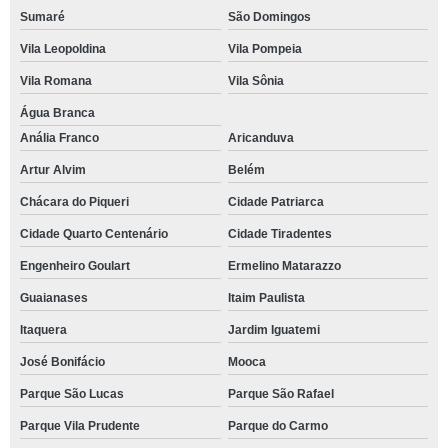
Sumaré
São Domingos
Vila Leopoldina
Vila Pompeia
Vila Romana
Vila Sônia
Água Branca
Anália Franco
Aricanduva
Artur Alvim
Belém
Chácara do Piqueri
Cidade Patriarca
Cidade Quarto Centenário
Cidade Tiradentes
Engenheiro Goulart
Ermelino Matarazzo
Guaianases
Itaim Paulista
Itaquera
Jardim Iguatemi
José Bonifácio
Mooca
Parque São Lucas
Parque São Rafael
Parque Vila Prudente
Parque do Carmo