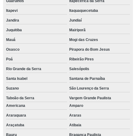
Guarulhos
Itapecerica da Serra
Itapevi
Itaquaquecetuba
Jandira
Jundiaí
Juquitiba
Mairiporã
Mauá
Mogi das Cruzes
Osasco
Pirapora do Bom Jesus
Poá
Ribeirão Pires
Rio Grande da Serra
Salesópolis
Santa Isabel
Santana de Parnaíba
Suzano
São Lourenço da Serra
Taboão da Serra
Vargem Grande Paulista
Americana
Amparo
Araraquara
Araras
Araçatuba
Atibaia
Bauru
Bragança Paulista