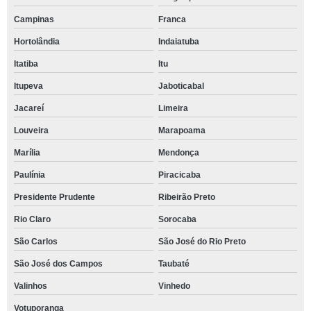
Campinas
Franca
Hortolândia
Indaiatuba
Itatiba
Itu
Itupeva
Jaboticabal
Jacareí
Limeira
Louveira
Marapoama
Marília
Mendonça
Paulínia
Piracicaba
Presidente Prudente
Ribeirão Preto
Rio Claro
Sorocaba
São Carlos
São José do Rio Preto
São José dos Campos
Taubaté
Valinhos
Vinhedo
Votuporanga