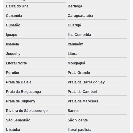
Barra do Una
Bertioga
Cananéia
Caraguatatuba
Cubatão
Guarujá
Iguape
Ilha Comprida
Ilhabela
Itanhaém
Juquehy
Litoral
Litoral Norte
Mongaguá
Peruíbe
Praia Grande
Praia da Baleia
Praia da Barra do Say
Praia da Boiçucanga
Praia de Camburi
Praia de Juquehy
Praia de Maresias
Riviera de São Lourenço
Santos
São Sebastião
São Vicente
Ubatuba
litoral paulista