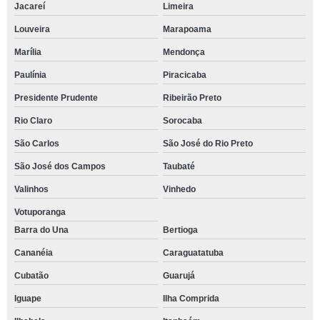
Jacareí
Limeira
Louveira
Marapoama
Marília
Mendonça
Paulínia
Piracicaba
Presidente Prudente
Ribeirão Preto
Rio Claro
Sorocaba
São Carlos
São José do Rio Preto
São José dos Campos
Taubaté
Valinhos
Vinhedo
Votuporanga
Barra do Una
Bertioga
Cananéia
Caraguatatuba
Cubatão
Guarujá
Iguape
Ilha Comprida