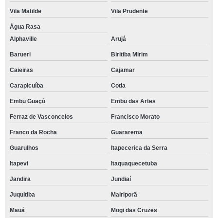
Vila Matilde
Vila Prudente
Água Rasa
Alphaville
Arujá
Barueri
Biritiba Mirim
Caieiras
Cajamar
Carapicuíba
Cotia
Embu Guaçú
Embu das Artes
Ferraz de Vasconcelos
Francisco Morato
Franco da Rocha
Guararema
Guarulhos
Itapecerica da Serra
Itapevi
Itaquaquecetuba
Jandira
Jundiaí
Juquitiba
Mairiporã
Mauá
Mogi das Cruzes