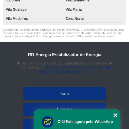
Tucuruvi
Vila Guilherme
Vila Gustavo
Vila Maria
Vila Medeiros
Zona Norte
O conteúdo do texto desta página é de direito reservado. Sua reprodução, parcial ou total,
mesmo citando nossos links, é proibida sem a autorização do autor. Crime de violação de
direito autoral – artigo 184 do Código Penal –
Lei 9610/98 - Lei de direitos autorais
.
RD Energia Estabilizador de Energia
Rua Jacó do Bandolim , 81 - São Bernardo do Campo - SP
CEP: 09694-030
(11) 2365 8086
(11) 98920-1203
rodrigo.teixeira@rdenergia.com.br
Home
Empresa
Olá! Fale agora pelo WhatsApp
Missão