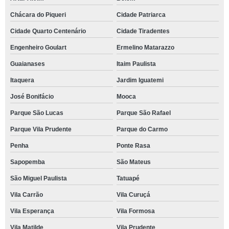
Chácara do Piqueri
Cidade Patriarca
Cidade Quarto Centenário
Cidade Tiradentes
Engenheiro Goulart
Ermelino Matarazzo
Guaianases
Itaim Paulista
Itaquera
Jardim Iguatemi
José Bonifácio
Mooca
Parque São Lucas
Parque São Rafael
Parque Vila Prudente
Parque do Carmo
Penha
Ponte Rasa
Sapopemba
São Mateus
São Miguel Paulista
Tatuapé
Vila Carrão
Vila Curuçá
Vila Esperança
Vila Formosa
Vila Matilde
Vila Prudente