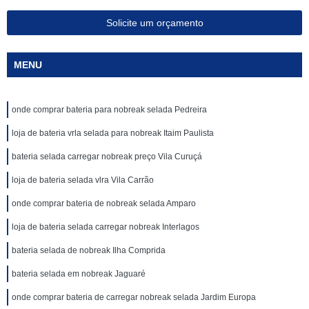
Solicite um orçamento
MENU
onde comprar bateria para nobreak selada Pedreira
loja de bateria vrla selada para nobreak Itaim Paulista
bateria selada carregar nobreak preço Vila Curuçá
loja de bateria selada vlra Vila Carrão
onde comprar bateria de nobreak selada Amparo
loja de bateria selada carregar nobreak Interlagos
bateria selada de nobreak Ilha Comprida
bateria selada em nobreak Jaguaré
onde comprar bateria de carregar nobreak selada Jardim Europa