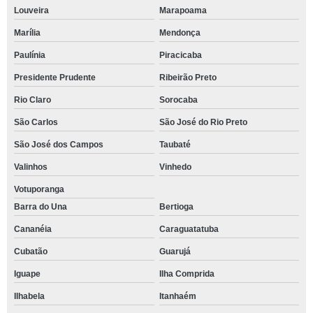
Louveira
Marapoama
Marília
Mendonça
Paulínia
Piracicaba
Presidente Prudente
Ribeirão Preto
Rio Claro
Sorocaba
São Carlos
São José do Rio Preto
São José dos Campos
Taubaté
Valinhos
Vinhedo
Votuporanga
Barra do Una
Bertioga
Cananéia
Caraguatatuba
Cubatão
Guarujá
Iguape
Ilha Comprida
Ilhabela
Itanhaém