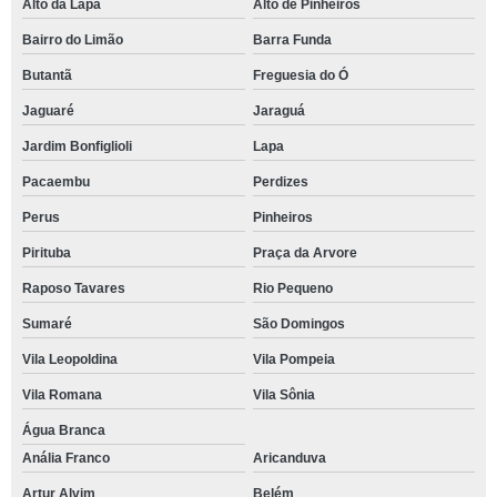
Alto da Lapa
Alto de Pinheiros
Bairro do Limão
Barra Funda
Butantã
Freguesia do Ó
Jaguaré
Jaraguá
Jardim Bonfiglioli
Lapa
Pacaembu
Perdizes
Perus
Pinheiros
Pirituba
Praça da Arvore
Raposo Tavares
Rio Pequeno
Sumaré
São Domingos
Vila Leopoldina
Vila Pompeia
Vila Romana
Vila Sônia
Água Branca
Anália Franco
Aricanduva
Artur Alvim
Belém