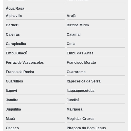
Água Rasa
Alphaville
Arujá
Barueri
Biritiba Mirim
Caieiras
Cajamar
Carapicuíba
Cotia
Embu Guaçú
Embu das Artes
Ferraz de Vasconcelos
Francisco Morato
Franco da Rocha
Guararema
Guarulhos
Itapecerica da Serra
Itapevi
Itaquaquecetuba
Jandira
Jundiaí
Juquitiba
Mairiporã
Mauá
Mogi das Cruzes
Osasco
Pirapora do Bom Jesus