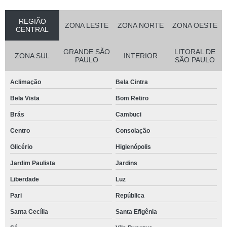
REGIÃO
ZONA LESTE
ZONA NORTE
ZONA OESTE
CENTRAL
GRANDE SÃO
LITORAL DE
ZONA SUL
INTERIOR
PAULO
SÃO PAULO
Aclimação
Bela Cintra
Bela Vista
Bom Retiro
Brás
Cambuci
Centro
Consolação
Glicério
Higienópolis
Jardim Paulista
Jardins
Liberdade
Luz
Pari
República
Santa Cecília
Santa Efigênia