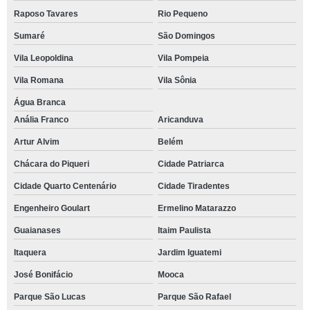
Raposo Tavares
Rio Pequeno
Sumaré
São Domingos
Vila Leopoldina
Vila Pompeia
Vila Romana
Vila Sônia
Água Branca
Anália Franco
Aricanduva
Artur Alvim
Belém
Chácara do Piqueri
Cidade Patriarca
Cidade Quarto Centenário
Cidade Tiradentes
Engenheiro Goulart
Ermelino Matarazzo
Guaianases
Itaim Paulista
Itaquera
Jardim Iguatemi
José Bonifácio
Mooca
Parque São Lucas
Parque São Rafael