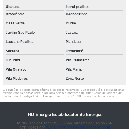
Ubatuba
litoral paulista
Brasilândia
Cachoeirinha
Casa Verde
Imirim
Jardim São Paulo
Jaçanã
Lauzane Paulista
Mandaqui
Santana
Tremembé
Tucuruvi
Vila Guilherme
Vila Gustavo
Vila Maria
Vila Medeiros
Zona Norte
O conteúdo do texto desta página é de direito reservado. Sua reprodução, parcial ou total,
mesmo citando nossos links, é proibida sem a autorização do autor. Crime de violação de
direito autoral – artigo 184 do Código Penal –
Lei 9610/98 - Lei de direitos autorais
.
RD Energia Estabilizador de Energia
Rua Jacó do Bandolim , 81 - São Bernardo do Campo - SP
CEP: 09694-030
(11) 2365 8086
(11) 98920-1203