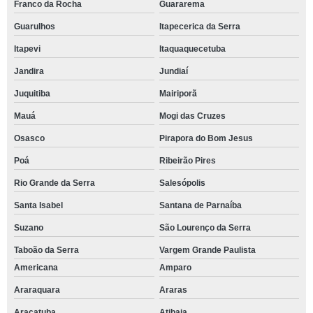
Franco da Rocha
Guararema
Guarulhos
Itapecerica da Serra
Itapevi
Itaquaquecetuba
Jandira
Jundiaí
Juquitiba
Mairiporã
Mauá
Mogi das Cruzes
Osasco
Pirapora do Bom Jesus
Poá
Ribeirão Pires
Rio Grande da Serra
Salesópolis
Santa Isabel
Santana de Parnaíba
Suzano
São Lourenço da Serra
Taboão da Serra
Vargem Grande Paulista
Americana
Amparo
Araraquara
Araras
Araçatuba
Atibaia