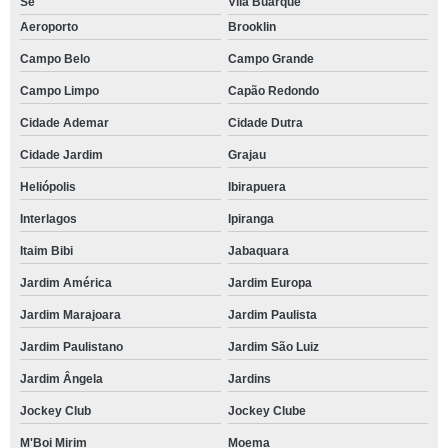
Sé
Vila Buarque
Aeroporto
Brooklin
Campo Belo
Campo Grande
Campo Limpo
Capão Redondo
Cidade Ademar
Cidade Dutra
Cidade Jardim
Grajau
Heliópolis
Ibirapuera
Interlagos
Ipiranga
Itaim Bibi
Jabaquara
Jardim América
Jardim Europa
Jardim Marajoara
Jardim Paulista
Jardim Paulistano
Jardim São Luiz
Jardim Ângela
Jardins
Jockey Club
Jockey Clube
M'Boi Mirim
Moema