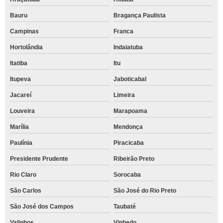
Bauru
Bragança Paulista
Campinas
Franca
Hortolândia
Indaiatuba
Itatiba
Itu
Itupeva
Jaboticabal
Jacareí
Limeira
Louveira
Marapoama
Marília
Mendonça
Paulínia
Piracicaba
Presidente Prudente
Ribeirão Preto
Rio Claro
Sorocaba
São Carlos
São José do Rio Preto
São José dos Campos
Taubaté
Valinhos
Vinhedo