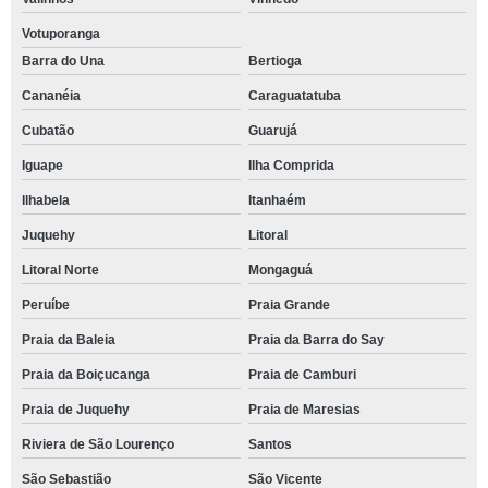
Votuporanga
Barra do Una
Bertioga
Cananéia
Caraguatatuba
Cubatão
Guarujá
Iguape
Ilha Comprida
Ilhabela
Itanhaém
Juquehy
Litoral
Litoral Norte
Mongaguá
Peruíbe
Praia Grande
Praia da Baleia
Praia da Barra do Say
Praia da Boiçucanga
Praia de Camburi
Praia de Juquehy
Praia de Maresias
Riviera de São Lourenço
Santos
São Sebastião
São Vicente