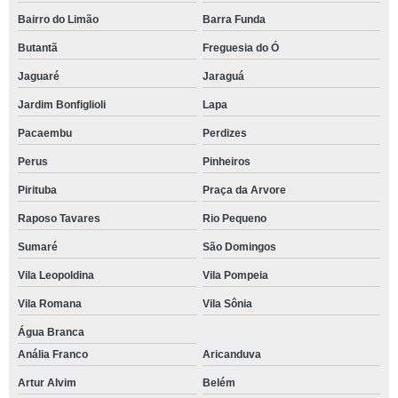
Bairro do Limão
Barra Funda
Butantã
Freguesia do Ó
Jaguaré
Jaraguá
Jardim Bonfiglioli
Lapa
Pacaembu
Perdizes
Perus
Pinheiros
Pirituba
Praça da Arvore
Raposo Tavares
Rio Pequeno
Sumaré
São Domingos
Vila Leopoldina
Vila Pompeia
Vila Romana
Vila Sônia
Água Branca
Anália Franco
Aricanduva
Artur Alvim
Belém