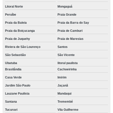
Litoral Norte
Mongaguá
Peruíbe
Praia Grande
Praia da Baleia
Praia da Barra do Say
Praia da Boiçucanga
Praia de Camburi
Praia de Juquehy
Praia de Maresias
Riviera de São Lourenço
Santos
São Sebastião
São Vicente
Ubatuba
litoral paulista
Brasilândia
Cachoeirinha
Casa Verde
Imirim
Jardim São Paulo
Jaçanã
Lauzane Paulista
Mandaqui
Santana
Tremembé
Tucuruvi
Vila Guilherme