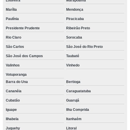
Louveira
Marapoama
Marília
Mendonça
Paulínia
Piracicaba
Presidente Prudente
Ribeirão Preto
Rio Claro
Sorocaba
São Carlos
São José do Rio Preto
São José dos Campos
Taubaté
Valinhos
Vinhedo
Votuporanga
Barra do Una
Bertioga
Cananéia
Caraguatatuba
Cubatão
Guarujá
Iguape
Ilha Comprida
Ilhabela
Itanhaém
Juquehy
Litoral