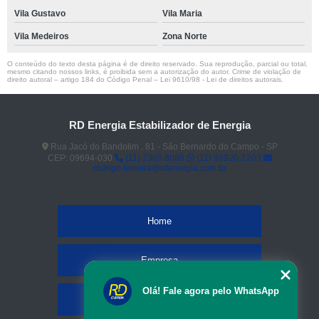
Vila Gustavo
Vila Maria
Vila Medeiros
Zona Norte
O conteúdo do texto desta página é de direito reservado. Sua reprodução, parcial ou total,
mesmo citando nossos links, é proibida sem a autorização do autor. Crime de violação de
direito autoral – artigo 184 do Código Penal –
Lei 9610/98 - Lei de direitos autorais
.
RD Energia Estabilizador de Energia
Rua Jacó do Bandolim , 81 - São Bernardo do Campo - SP
CEP: 09694-030
(11) 2365 8086
(11) 98920-1203
rodrigo.teixeira@rdenergia.com.br
Home
Empresa
Olá! Fale agora pelo WhatsApp
Missão