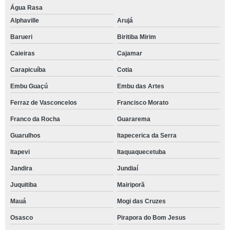
Água Rasa
Alphaville
Arujá
Barueri
Biritiba Mirim
Caieiras
Cajamar
Carapicuíba
Cotia
Embu Guaçú
Embu das Artes
Ferraz de Vasconcelos
Francisco Morato
Franco da Rocha
Guararema
Guarulhos
Itapecerica da Serra
Itapevi
Itaquaquecetuba
Jandira
Jundiaí
Juquitiba
Mairiporã
Mauá
Mogi das Cruzes
Osasco
Pirapora do Bom Jesus