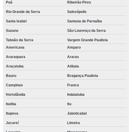
Poá
Ribeirão Pires
Rio Grande da Serra
Salesópolis
Santa Isabel
Santana de Parnaíba
Suzano
São Lourenço da Serra
Taboão da Serra
Vargem Grande Paulista
Americana
Amparo
Araraquara
Araras
Araçatuba
Atibaia
Bauru
Bragança Paulista
Campinas
Franca
Hortolândia
Indaiatuba
Itatiba
Itu
Itupeva
Jaboticabal
Jacareí
Limeira