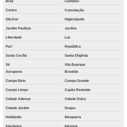
Brás
Cambuci
Centro
Consolação
Glicério
Higienópolis
Jardim Paulista
Jardins
Liberdade
Luz
Pari
República
Santa Cecília
Santa Efigênia
Sé
Vila Buarque
Aeroporto
Brooklin
Campo Belo
Campo Grande
Campo Limpo
Capão Redondo
Cidade Ademar
Cidade Dutra
Cidade Jardim
Grajau
Heliópolis
Ibirapuera
Interlagos
Ipiranga